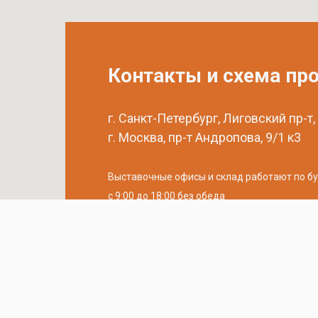
Контакты и схема пр
г. Санкт-Петербург, Лиговский пр-т,
г. Москва, пр-т Андропова, 9/1 к3
Выставочные офисы и склад работают по б
с 9:00 до 18:00 без обеда
телефон:
8 (800) 707-54-35
почта:
cedral-zakaz@yandex.ru