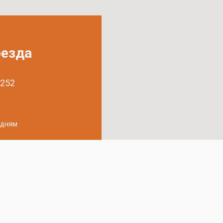
оезда
 252
удням