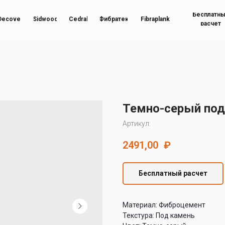
Бесплатн
Decover
Sidwood
Cedral
Фибратек
Fibraplank
расчет
Темно-серый под
Артикул:
2491,00
₽
Бесплатный расчет
Материал: Фиброцемент
Текстура: Под камень