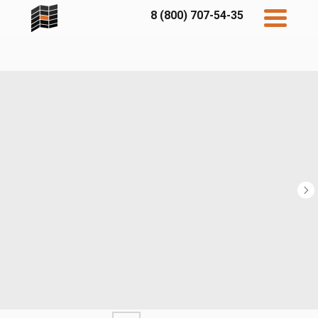
8 (800) 707-54-35
Дисконт
Контакты
Бесплатный
расчет
Фибратек
Fibraplank
Бетэко
Главная
FCSPRO
Экосимпл
Sidwood