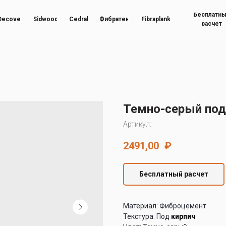
Бесплатн
Decover
Sidwood
Cedral
Фибратек
Fibraplank
расчет
Темно-серый под
Артикул:
2491,00
₽
Бесплатный расчет
Материал: Фиброцемент
Текстура: Под
кирпич