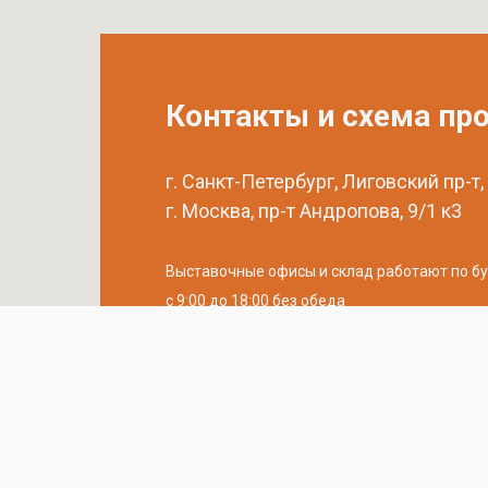
Контакты и схема пр
г. Санкт-Петербург, Лиговский пр-т,
г. Москва, пр-т Андропова, 9/1 к3
Выставочные офисы и склад работают по б
с 9:00 до 18:00 без обеда
телефон:
8 (800) 707-54-35
почта:
cedral-zakaz@yandex.ru