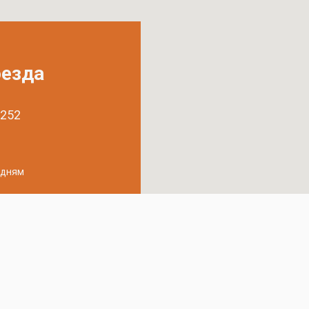
оезда
 252
удням