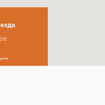
оезда
 252
удням