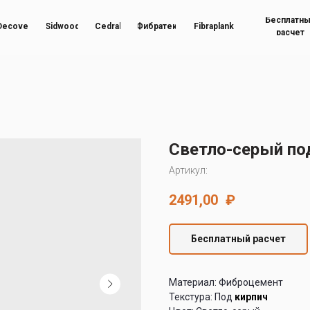
Бесплатн
Decover
Sidwood
Cedral
Фибратек
Fibraplank
расчет
Светло-серый по
Артикул:
2491,00
₽
Бесплатный расчет
Материал: Фиброцемент
Текстура: Под
кирпич