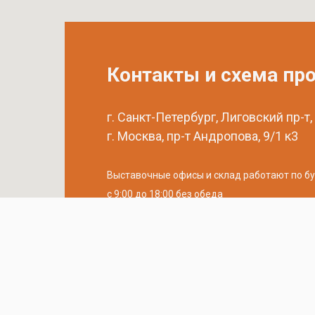
Контакты и схема пр
г. Санкт-Петербург, Лиговский пр-т,
г. Москва, пр-т Андропова, 9/1 к3
Выставочные офисы и склад работают по б
с 9:00 до 18:00 без обеда
телефон:
8 (800) 707-54-35
почта:
cedral-zakaz@yandex.ru