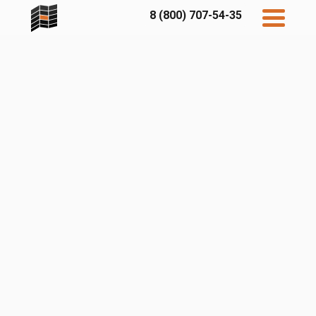
8 (800) 707-54-35
Дисконт
Контакты
Бесплатный
расчет
Фибратек
Fibraplank
Бетэко
Главная
FCSPRO
Экосимпл
Sidwood