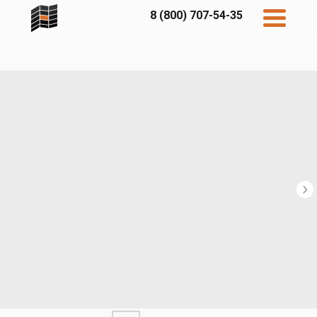
8 (800) 707-54-35
Дисконт
Контакты
Бесплатный
расчет
Фибратек
Fibraplank
Бетэко
Главная
FCSPRO
Экосимпл
Sidwood