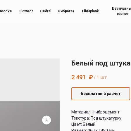
Бесплатн
Decover
Sidwood
Cedral
Фибратек
Fibraplank
расчет
Белый под штука
2 491
₽
/
1 шт
Бесплатный расчет
Материал: Фиброцемент
Текстура: Под штукатурку
Цвет: Белый
Размер: 360 х 1480 мм