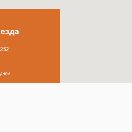
оезда
 252
удням