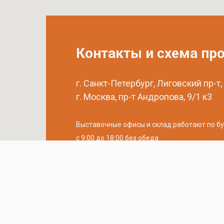
Контакты и схема пр
г. Санкт-Петербург, Лиговский пр-т,
г. Москва, пр-т Андропова, 9/1 к3
Выставочные офисы и склад работают по б
с 9:00 до 18:00 без обеда
телефон:
8 (800) 707-54-35
почта:
cedral-zakaz@yandex.ru