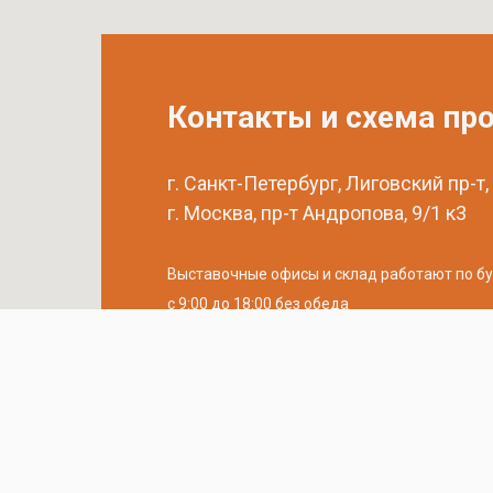
Контакты и схема пр
г. Санкт-Петербург, Лиговский пр-т,
г. Москва, пр-т Андропова, 9/1 к3
Выставочные офисы и склад работают по б
с 9:00 до 18:00 без обеда
телефон:
8 (800) 707-54-35
почта:
cedral-zakaz@yandex.ru