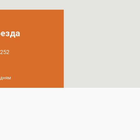
оезда
 252
удням