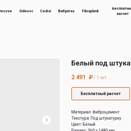
Бесплатн
Decover
Sidwood
Cedral
Фибратек
Fibraplank
расчет
Белый под штука
2 491
₽
/
1 шт
Бесплатный расчет
Материал: Фиброцемент
Текстура: Под штукатурку
Цвет: Белый
Размер: 360 х 1480 мм