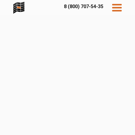
8 (800) 707-54-35
Дисконт
Контакты
Бесплатный
расчет
Фибратек
Fibraplank
Бетэко
Главная
FCSPRO
Экосимпл
Sidwood