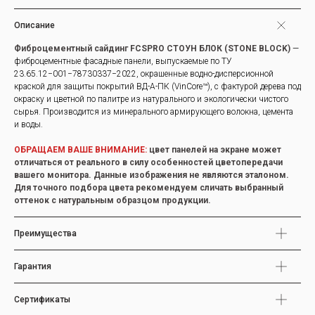
Описание
Фиброцементный сайдинг FCSPRO СТОУН БЛОК (STONE BLOCK)
—
фиброцементные фасадные панели, выпускаемые по ТУ
23.65.12−001−78730337−2022, окрашенные водно-дисперсионной
краской для защиты покрытий ВД-А-ПК (VinCore™), с фактурой дерева под
окраску и цветной по палитре из натурального и экологически чистого
сырья. Производится из минерального армирующего волокна, цемента
и воды.
ОБРАЩАЕМ ВАШЕ ВНИМАНИЕ:
цвет панелей на экране может
отличаться от реального в силу особенностей цветопередачи
вашего монитора. Данные изображения не являются эталоном.
Для точного подбора цвета рекомендуем сличать выбранный
оттенок с натуральным образцом продукции.
Преимущества
Гарантия
Сертификаты