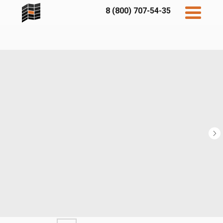
8 (800) 707-54-35
Дисконт
Контакты
Бесплатный
расчет
Фибратек
Fibraplank
Бетэко
Главная
FCSPRO
Экосимпл
Sidwood