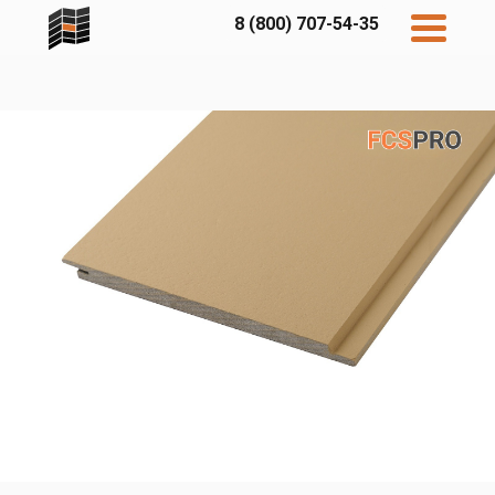
8 (800) 707-54-35
Дисконт
Контакты
Бесплатный
расчет
Фибратек
Fibraplank
Бетэко
Главная
FCSPRO
Экосимпл
Sidwood