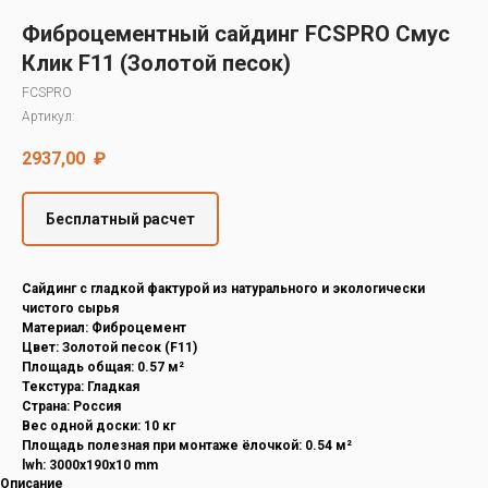
Decover
Фиброцементный сайдинг FCSPRO Смус
Cedral
Клик F11 (Золотой песок)
FCSPRO
Артикул:
2937,00
₽
Бесплатный расчет
Cайдинг с гладкой фактурой из натурального и экологически
чистого сырья
Материал: Фиброцемент
Цвет: Золотой песок (F11)
Площадь общая: 0.57 м²
Текстура: Гладкая
Страна: Россия
Вес одной доски: 10 кг
Площадь полезная при монтаже ёлочкой: 0.54 м²
lwh: 3000x190x10 mm
Описание