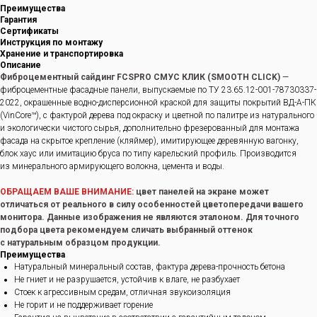
Преимущества
Гарантия
Сертификаты
Инструкция по монтажу
Хранение и транспортировка
Описание
Фиброцементный сайдинг FCSPRO СМУС КЛИК (SMOOTH CLICK)
—
фиброцементные фасадные панели, выпускаемые по ТУ 23.65.12-001-78730337-
2022, окрашенные водно-дисперсионной краской для защиты покрытий ВД-А-ПК
(VinCore™), с фактурой дерева под окраску и цветной по палитре из натурального
и экологически чистого сырья, дополнительно фрезерованный для монтажа
фасада на скрытое крепление (кляймер), имитирующее деревянную вагонку,
блок хаус или имитацию бруса по типу карельский профиль. Производится
из минерального армирующего волокна, цемента и воды.
ОБРАЩАЕМ ВАШЕ ВНИМАНИЕ:
цвет панелей на экране может
отличаться от реального в силу особенностей цветопередачи вашего
монитора. Данные изображения не являются эталоном. Для точного
подбора цвета рекомендуем сличать выбранный оттенок
с натуральным образцом продукции.
Преимущества
Натуральный минеральный состав, фактура дерева-прочность бетона
Не гниет и не разрушается, устойчив к влаге, не разбухает
Стоек к агрессивным средам, отличная звукоизоляция
Не горит и не поддерживает горение