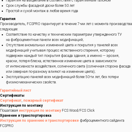
Гарантия на выцветание в соответствии с гарантийным талоном
Срок службы фасадной доски более 50 лет
Простой и сухой монтаж в любое время года
Гарантия
Производитель, FCSPRO гарантирует в течение 7-ми лет с момента производства
следующее:
Соответствие по качеству и техническим параметрам утвержденного ТУ
на фиброцементные панели всех модификаций;
Отсутствие аномальных изменений цвета и покрытия у панелей всех
модификаций учитывая процесс естественного старения, которому
подвержен каждый тип покрытия фасада здания, а именно — эрозия,
краски, потеря блеска, естественное изменение цвета в зависимости
от интенсивности воздействия, солнечного света (солнечная сторона фасада
или северная по-разному влияют на изменение цвета);
Эксплуатацию панелей всех модификаций более 50-ти лет, без потери
физико-механических свойств.
Гарантийный лист
Сертификаты
Сертификат
,
пожарный сертификат
Инструкция по монтажу
Пошаговая
инструкция по монтажу
FCS Wood/FCS Click
Хранение и транспортировка
Инструкция по хранению и транспортировке
фиброцементного сайдинга
FCSPRO