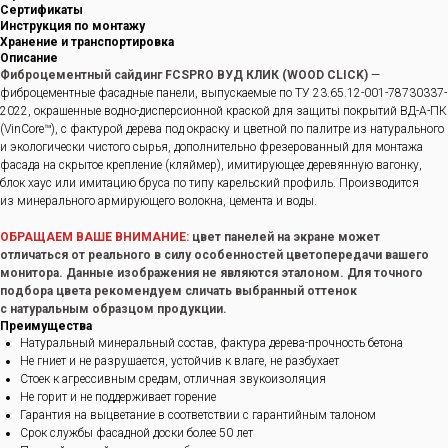
Сертификаты
Инструкция по монтажу
Хранение и транспортировка
Описание
Фиброцементный сайдинг FCSPRO ВУД КЛИК (WOOD CLICK)
—
фиброцементные фасадные панели, выпускаемые по ТУ 23.65.12-001-78730337-
2022, окрашенные водно-дисперсионной краской для защиты покрытий ВД-А-ПК
(VinCore™), с фактурой дерева под окраску и цветной по палитре из натурального
и экологически чистого сырья, дополнительно фрезерованный для монтажа
фасада на скрытое крепление (кляймер), имитирующее деревянную вагонку,
блок хаус или имитацию бруса по типу карельский профиль. Производится
из минерального армирующего волокна, цемента и воды.
ОБРАЩАЕМ ВАШЕ ВНИМАНИЕ:
цвет панелей на экране может
отличаться от реального в силу особенностей цветопередачи вашего
монитора. Данные изображения не являются эталоном. Для точного
подбора цвета рекомендуем сличать выбранный оттенок
с натуральным образцом продукции.
Преимущества
Натуральный минеральный состав, фактура дерева-прочность бетона
Не гниет и не разрушается, устойчив к влаге, не разбухает
Стоек к агрессивным средам, отличная звукоизоляция
Не горит и не поддерживает горение
Гарантия на выцветание в соответствии с гарантийным талоном
Срок службы фасадной доски более 50 лет