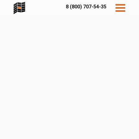
8 (800) 707-54-35
Дисконт
Контакты
Бесплатный
расчет
Фибратек
Fibraplank
Бетэко
Главная
FCSPRO
Экосимпл
Sidwood