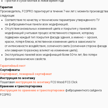
Простой и сухой монтаж в любое время года
Гарантия
Производитель, FCSPRO гарантирует в течение 7-ми лет с момента производства
следующее:
Соответствие по качеству и техническим параметрам утвержденного ТУ
на фиброцементные панели всех модификаций;
Отсутствие аномальных изменений цвета и покрытия у панелей всех
модификаций учитывая процесс естественного старения, которому
подвержен каждый тип покрытия фасада здания, а именно — эрозия,
краски, потеря блеска, естественное изменение цвета в зависимости
от интенсивности воздействия, солнечного света (солнечная сторона фасада
или северная по-разному влияют на изменение цвета);
Эксплуатацию панелей всех модификаций более 50-ти лет, без потери
физико-механических свойств.
Гарантийный лист
Сертификаты
Сертификат
,
пожарный сертификат
Инструкция по монтажу
Пошаговая
инструкция по монтажу
FCS Wood/FCS Click
Хранение и транспортировка
Инструкция по хранению и транспортировке
фиброцементного сайдинга
FCSPRO