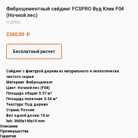
Decover
Фиброцементный сайдинг FCSPRO Вуд Клик F04
Cedral
(Ночной лес)
FCSPRO
2360,00
₽
Бесплатный расчет
Cайдинг с фактурой дерева из натурального и экологически
чистого сырья
Материал: Фиброцемент
Цвет: Ночной лес (F04)
Площадь общая: 0.57 м²
Площадь полезная: 0.54 м²
Текстура: Под дерево
Страна: Россия
Вес одной доски: 10 кг
lwh: 3000x190x10 mm
Описание
Преимущества
Гарантия