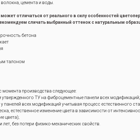
волокна, цемента и воды.
е может отличаться от реального в силу особенностей цветоп
рекомендуем сличать выбранный оттенок с натуральным образ
прочность бетона
ухает
ия
ным талоном
 с момента производства следующее:
м утвержденного ТУ на фиброцементные панели всех модификаций;
 у панелей всех модификаций учитывая процесс естественного ст
блеска, естественное изменение цвета в зависимости от интенсивн
е цвета);
 лет, без потери физико-механических свойств.