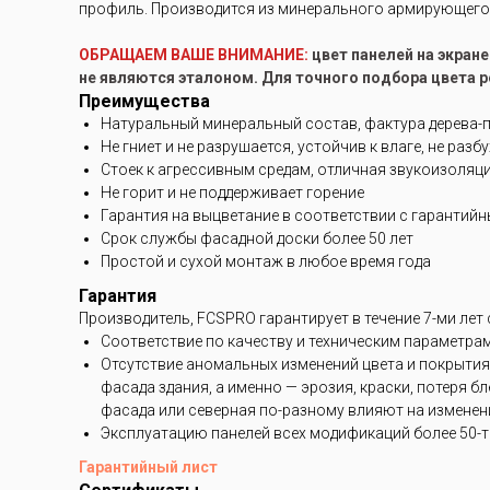
профиль. Производится из минерального армирующего 
ОБРАЩАЕМ ВАШЕ ВНИМАНИЕ:
цвет панелей на экран
не являются эталоном. Для точного подбора цвета 
Преимущества
Натуральный минеральный состав, фактура дерева-
Не гниет и не разрушается, устойчив к влаге, не разб
Стоек к агрессивным средам, отличная звукоизоляц
Не горит и не поддерживает горение
Гарантия на выцветание в соответствии с гарантий
Срок службы фасадной доски более 50 лет
Простой и сухой монтаж в любое время года
Гарантия
Производитель, FCSPRO гарантирует в течение 7-ми лет
Соответствие по качеству и техническим параметра
Отсутствие аномальных изменений цвета и покрытия
фасада здания, а именно — эрозия, краски, потеря 
фасада или северная по-разному влияют на изменени
Эксплуатацию панелей всех модификаций более 50-ти
Гарантийный лист