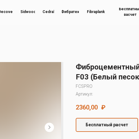
Бесплатн
Decover
Sidwood
Cedral
Фибратек
Fibraplank
расчет
Фиброцементный 
F03 (Белый песок
FCSPRO
Артикул:
2360,00
₽
Бесплатный расчет