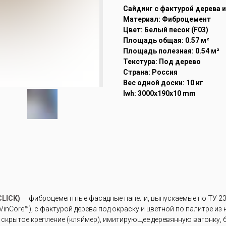
Cайдинг с фактурой дерева 
Материал: Фиброцемент
Цвет: Белый песок (F03)
Площадь общая: 0.57 м²
Площадь полезная: 0.54 м²
Текстура: Под дерево
Страна: Россия
Вес одной доски: 10 кг
lwh: 3000x190x10 mm
LICK)
— фиброцементные фасадные панели, выпускаемые по ТУ 23.
inCore™), с фактурой дерева под окраску и цветной по палитре из
крытое крепление (кляймер), имитирующее деревянную вагонку, б