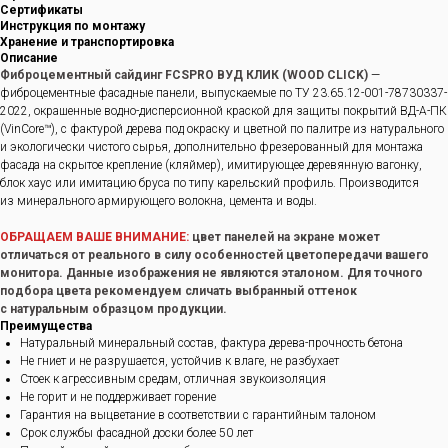
Сертификаты
Инструкция по монтажу
Хранение и транспортировка
Описание
Фиброцементный сайдинг FCSPRO ВУД КЛИК (WOOD CLICK)
—
фиброцементные фасадные панели, выпускаемые по ТУ 23.65.12-001-78730337-
2022, окрашенные водно-дисперсионной краской для защиты покрытий ВД-А-ПК
(VinCore™), с фактурой дерева под окраску и цветной по палитре из натурального
и экологически чистого сырья, дополнительно фрезерованный для монтажа
фасада на скрытое крепление (кляймер), имитирующее деревянную вагонку,
блок хаус или имитацию бруса по типу карельский профиль. Производится
из минерального армирующего волокна, цемента и воды.
ОБРАЩАЕМ ВАШЕ ВНИМАНИЕ:
цвет панелей на экране может
отличаться от реального в силу особенностей цветопередачи вашего
монитора. Данные изображения не являются эталоном. Для точного
подбора цвета рекомендуем сличать выбранный оттенок
с натуральным образцом продукции.
Преимущества
Натуральный минеральный состав, фактура дерева-прочность бетона
Не гниет и не разрушается, устойчив к влаге, не разбухает
Стоек к агрессивным средам, отличная звукоизоляция
Не горит и не поддерживает горение
Гарантия на выцветание в соответствии с гарантийным талоном
Срок службы фасадной доски более 50 лет