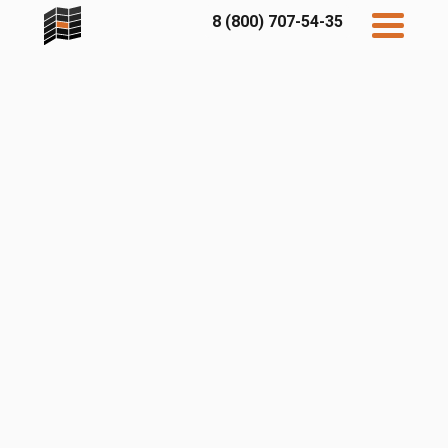
8 (800) 707-54-35
Дисконт
Контакты
Бесплатный
расчет
Фибратек
Fibraplank
Бетэко
Главная
FCSPRO
Экосимпл
Sidwood