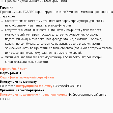
Простой и сухой монтаж в любое время года
Гарантия
Производитель, FCSPRO гарантирует в течение 7-ми лет с момента производства
следующее:
Соответствие по качеству и техническим параметрам утвержденного ТУ
на фиброцементные панели всех модификаций;
Отсутствие аномальных изменений цвета и покрытия у панелей всех
модификаций учитывая процесс естественного старения, которому
подвержен каждый тип покрытия фасада здания, а именно — эрозия,
краски, потеря блеска, естественное изменение цвета в зависимости
от интенсивности воздействия, солнечного света (солнечная сторона фасада
или северная по-разному влияют на изменение цвета);
Эксплуатацию панелей всех модификаций более 50-ти лет, без потери
физико-механических свойств.
Гарантийный лист
Сертификаты
Сертификат
,
пожарный сертификат
Инструкция по монтажу
Пошаговая
инструкция по монтажу
FCS Wood/FCS Click
Хранение и транспортировка
Инструкция по хранению и транспортировке
фиброцементного сайдинга
FCSPRO