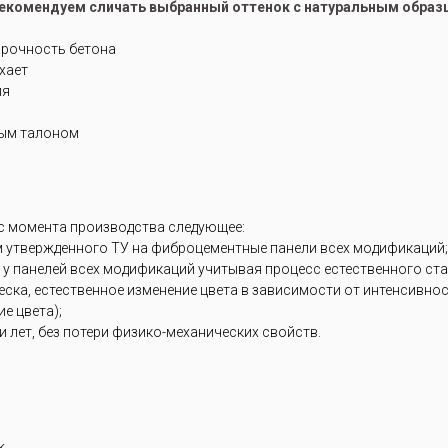
рекомендуем сличать выбранный оттенок с натуральным образ
прочность бетона
ухает
ия
ным талоном
 с момента производства следующее:
м утвержденного ТУ на фиброцементные панели всех модификаций;
 у панелей всех модификаций учитывая процесс естественного ст
блеска, естественное изменение цвета в зависимости от интенсивн
е цвета);
 лет, без потери физико-механических свойств.
k