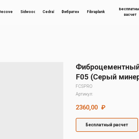
Бесплатн
Decover
Sidwood
Cedral
Фибратек
Fibraplank
расчет
Фиброцементный 
F05 (Серый мине
FCSPRO
Артикул:
2360,00
₽
Бесплатный расчет