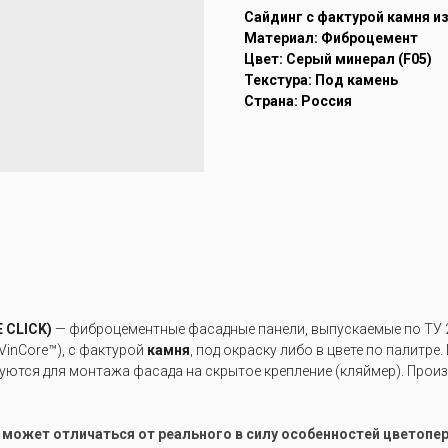
Cайдинг с фактурой камня и
Материал: Фиброцемент
Цвет: Серый минерал (F05)
Текстура: Под камень
Страна: Россия
 CLICK)
— фиброцементные фасадные панели, выпускаемые по ТУ 2
VinCore™), с фактурой
камня
, под окраску либо в цвете по палитр
уются для монтажа фасада на скрытое крепление (кляймер). Про
е может отличаться от реального в силу особенностей цветоп