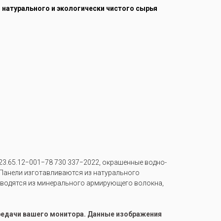
з натурального и экологически чистого сырья
3.65.12−001−78 730 337−2022, окрашенные водно-
е. Панели изготавливаются из натурального
изводятся из минерального армирующего волокна,
ередачи вашего монитора. Данные изображения