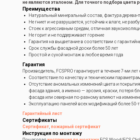
не являются эталоном. Для точного подбора цвета 
Преимущества
Натуральный минеральный состав, фактура дерева-
Не гниет и не разрушается, устойчив к влаге, не разб
Стоек к агрессивным средам, отличная звукоизоляц
Не горит и не поддерживает горение
Гарантия на выцветание в соответствии с гарантий
Срок службы фасадной доски более 50 лет
Простой и сухой монтаж в любое время года
Гарантия
Производитель, FCSPRO гарантирует в течение 7-ми лет
Соответствие по качеству и техническим параметра
Отсутствие аномальных изменений цвета и покрытия
фасада здания, а именно — эрозия, краски, потеря 
фасада или северная по-разному влияют на изменени
Эксплуатацию панелей всех модификаций более 50-ти
Гарантийный лист
Сертификаты
Сертификат
,
пожарный сертификат
Инструкция по монтажу
Пошаговая
инструкция по монтажу
FCS Wood/FCS Clic