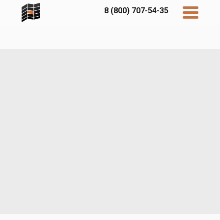
8 (800) 707-54-35
Дисконт
Контакты
Бесплатный
расчет
Фибратек
Fibraplank
Бетэко
Главная
FCSPRO
Экосимпл
Sidwood