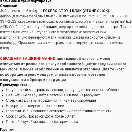
Хранение и транспортировка
Описание
Фиброцементный сайдинг
FCSPRO СТОУН КЛИК (STONE CLICK)
—
фиброцементные фасадные панели, выпускаемые по ТУ 23.65.12−001−78 730
337−2022, окрашенные водно-дисперсионной краской для защиты покрытий ВД-
А-ПК (VinCore™), с фактурой
камня
, под окраску либо в цвете по палитре. Панели
изготавливаются из натурального и экологически чистого сырья
и дополнительно фрезеруются для монтажа фасада на скрытое крепление
(кляймер). Производятся из минерального армирующего волокна, цемента
и воды.
ОБРАЩАЕМ ВАШЕ ВНИМАНИЕ:
цвет панелей на экране может
отличаться от реального в силу особенностей цветопередачи вашего
монитора. Данные изображения не являются эталоном. Для точного
подбора цвета рекомендуем сличать выбранный оттенок
с натуральным образцом продукции.
Преимущества
Натуральный минеральный состав, фактура дерева-прочность бетона
Не гниет и не разрушается, устойчив к влаге, не разбухает
Стоек к агрессивным средам, отличная звукоизоляция
Не горит и не поддерживает горение
Гарантия на выцветание в соответствии с гарантийным талоном
Срок службы фасадной доски более 50 лет
Простой и сухой монтаж в любое время года
Гарантия