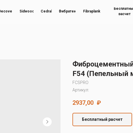
Бесплатн
Decover
Sidwood
Cedral
Фибратек
Fibraplank
расчет
Фиброцементный
F54 (Пепельный 
FCSPRO
Артикул:
2937,00
₽
Бесплатный расчет