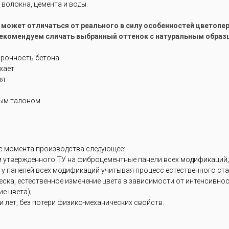
волокна, цемента и воды.
е может отличаться от реального в силу особенностей цветоп
рекомендуем сличать выбранный оттенок с натуральным образ
прочность бетона
ухает
ия
ным талоном
 с момента производства следующее:
м утвержденного ТУ на фиброцементные панели всех модификаций;
 у панелей всех модификаций учитывая процесс естественного ст
блеска, естественное изменение цвета в зависимости от интенсивн
е цвета);
 лет, без потери физико-механических свойств.