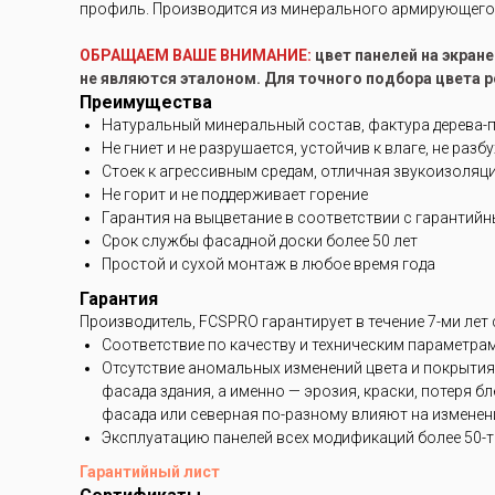
профиль. Производится из минерального армирующего 
ОБРАЩАЕМ ВАШЕ ВНИМАНИЕ:
цвет панелей на экран
не являются эталоном. Для точного подбора цвета 
Преимущества
Натуральный минеральный состав, фактура дерева-
Не гниет и не разрушается, устойчив к влаге, не разб
Стоек к агрессивным средам, отличная звукоизоляц
Не горит и не поддерживает горение
Гарантия на выцветание в соответствии с гарантий
Срок службы фасадной доски более 50 лет
Простой и сухой монтаж в любое время года
Гарантия
Производитель, FCSPRO гарантирует в течение 7-ми лет
Соответствие по качеству и техническим параметра
Отсутствие аномальных изменений цвета и покрытия
фасада здания, а именно — эрозия, краски, потеря 
фасада или северная по-разному влияют на изменени
Эксплуатацию панелей всех модификаций более 50-ти
Гарантийный лист