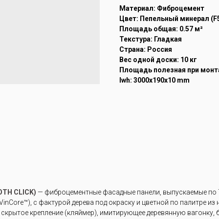
Материал: Фиброцемент
Цвет: Пепельный минерал (F
Площадь общая: 0.57 м²
Текстура: Гладкая
Страна: Россия
Вес одной доски: 10 кг
Площадь полезная при монта
lwh: 3000x190x10 mm
TH CLICK)
— фиброцементные фасадные панели, выпускаемые по Т
inCore™), с фактурой дерева под окраску и цветной по палитре из
крытое крепление (кляймер), имитирующее деревянную вагонку, б