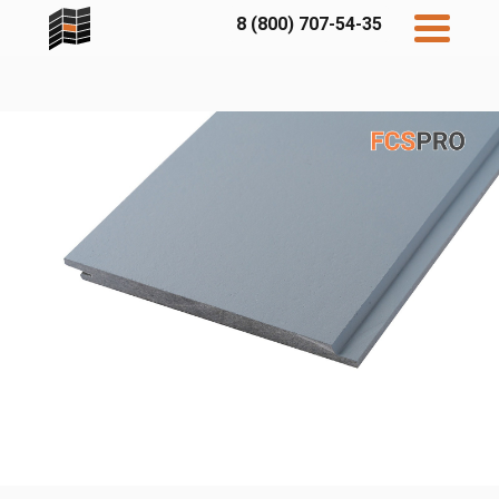
8 (800) 707-54-35
Дисконт
Контакты
Бесплатный
расчет
Фибратек
Fibraplank
Бетэко
Главная
FCSPRO
Экосимпл
Sidwood