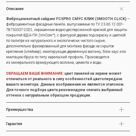
Описание
Фиброцементный сайдинг FCSPRO СМУС КЛИК (SMOOTH CLICK)
—
фиброцементные фасадные панели, выпускаемые по ТУ 23.65.12-001-
78730337-2022, окрашенные водно-дисперсионной краской для защиты
покрытий ВД-А-ПК (VinCore™), с фактурой дерева под окраску и цветной
по палитре из натурального и экологически чистого сырья,
дополнительно фрезерованный для монтажа фасада на скрытое
крепление (кляймер), имитирующее деревянную вагонку, блок хаус или
имитацию бруса по типу карельский профиль. Производится
из минерального армирующего волокна, цемента и воды.
ОБРАЩАЕМ ВАШЕ ВНИМАНИЕ:
цвет панелей на экране может
отличаться от реального в силу особенностей цветопередачи
вашего монитора. Данные изображения не являются эталоном.
Для точного подбора цвета рекомендуем сличать выбранный
оттенок с натуральным образцом продукции.
Преимущества
Гарантия