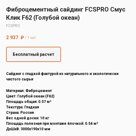
Decover
Фиброцементный сайдинг FCSPRO Смус
Cedral
Клик F62 (Голубой океан)
FCSPRO
2 937
₽
/
1 шт
Бесплатный расчет
Cайдинг с гладкой фактурой из натурального и экологически
чистого сырья
Материал: Фиброцемент
Цвет: Голубой океан (F62)
Площадь общая: 0.57 м²
Текстура: Гладкая
Страна: Россия
Вес одной доски: 10 кг
Площадь полезная при монтаже ёлочкой: 0.54 м²
ДxШxВ: 3000x190x10 мм