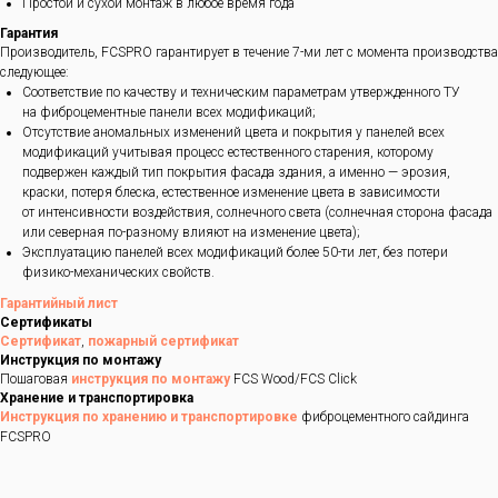
Простой и сухой монтаж в любое время года
Гарантия
Производитель, FCSPRO гарантирует в течение 7-ми лет с момента производства
следующее:
Соответствие по качеству и техническим параметрам утвержденного ТУ
на фиброцементные панели всех модификаций;
Отсутствие аномальных изменений цвета и покрытия у панелей всех
модификаций учитывая процесс естественного старения, которому
подвержен каждый тип покрытия фасада здания, а именно — эрозия,
краски, потеря блеска, естественное изменение цвета в зависимости
от интенсивности воздействия, солнечного света (солнечная сторона фасада
или северная по-разному влияют на изменение цвета);
Эксплуатацию панелей всех модификаций более 50-ти лет, без потери
физико-механических свойств.
Гарантийный лист
Сертификаты
Сертификат
,
пожарный сертификат
Инструкция по монтажу
Пошаговая
инструкция по монтажу
FCS Wood/FCS Click
Хранение и транспортировка
Инструкция по хранению и транспортировке
фиброцементного сайдинга
FCSPRO