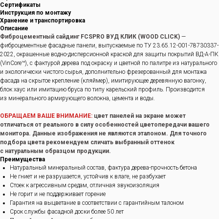
Сертификаты
Инструкция по монтажу
Хранение и транспортировка
Описание
Фиброцементный сайдинг FCSPRO ВУД КЛИК (WOOD CLICK)
—
фиброцементные фасадные панели, выпускаемые по ТУ 23.65.12-001-78730337-
2022, окрашенные водно-дисперсионной краской для защиты покрытий ВД-А-ПК
(VinCore™), с фактурой дерева под окраску и цветной по палитре из натурального
и экологически чистого сырья, дополнительно фрезерованный для монтажа
фасада на скрытое крепление (кляймер), имитирующее деревянную вагонку,
блок хаус или имитацию бруса по типу карельский профиль. Производится
из минерального армирующего волокна, цемента и воды.
ОБРАЩАЕМ ВАШЕ ВНИМАНИЕ:
цвет панелей на экране может
отличаться от реального в силу особенностей цветопередачи вашего
монитора. Данные изображения не являются эталоном. Для точного
подбора цвета рекомендуем сличать выбранный оттенок
с натуральным образцом продукции.
Преимущества
Натуральный минеральный состав, фактура дерева-прочность бетона
Не гниет и не разрушается, устойчив к влаге, не разбухает
Стоек к агрессивным средам, отличная звукоизоляция
Не горит и не поддерживает горение
Гарантия на выцветание в соответствии с гарантийным талоном
Срок службы фасадной доски более 50 лет