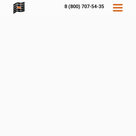
8 (800) 707-54-35
Дисконт
Контакты
Бесплатный
расчет
Фибратек
Fibraplank
Бетэко
Главная
FCSPRO
Экосимпл
Sidwood