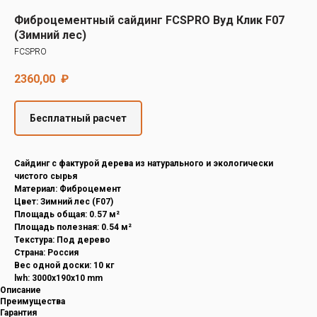
Decover
Фиброцементный сайдинг FCSPRO Вуд Клик F07
Cedral
(Зимний лес)
FCSPRO
2360,00
₽
Бесплатный расчет
Cайдинг с фактурой дерева из натурального и экологически
чистого сырья
Материал: Фиброцемент
Цвет: Зимний лес (F07)
Площадь общая: 0.57 м²
Площадь полезная: 0.54 м²
Текстура: Под дерево
Страна: Россия
Вес одной доски: 10 кг
lwh: 3000x190x10 mm
Описание
Преимущества
Гарантия