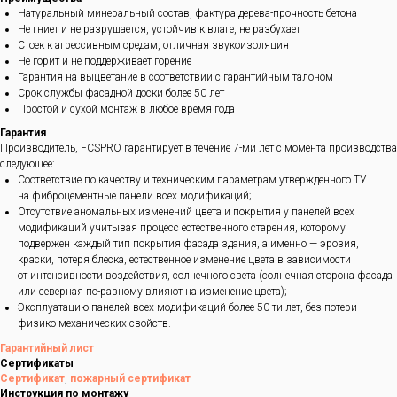
Натуральный минеральный состав, фактура дерева-прочность бетона
Не гниет и не разрушается, устойчив к влаге, не разбухает
Стоек к агрессивным средам, отличная звукоизоляция
Не горит и не поддерживает горение
Гарантия на выцветание в соответствии с гарантийным талоном
Срок службы фасадной доски более 50 лет
Простой и сухой монтаж в любое время года
Гарантия
Производитель, FCSPRO гарантирует в течение 7-ми лет с момента производства
следующее:
Соответствие по качеству и техническим параметрам утвержденного ТУ
на фиброцементные панели всех модификаций;
Отсутствие аномальных изменений цвета и покрытия у панелей всех
модификаций учитывая процесс естественного старения, которому
подвержен каждый тип покрытия фасада здания, а именно — эрозия,
краски, потеря блеска, естественное изменение цвета в зависимости
от интенсивности воздействия, солнечного света (солнечная сторона фасада
или северная по-разному влияют на изменение цвета);
Эксплуатацию панелей всех модификаций более 50-ти лет, без потери
физико-механических свойств.
Гарантийный лист
Сертификаты
Сертификат
,
пожарный сертификат
Инструкция по монтажу