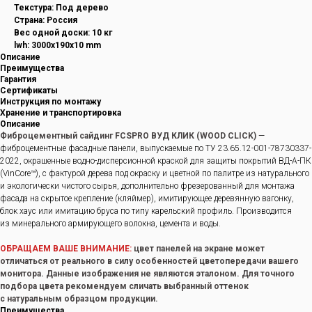
Текстура: Под дерево
Страна: Россия
Вес одной доски: 10 кг
lwh: 3000x190x10 mm
Описание
Преимущества
Гарантия
Сертификаты
Инструкция по монтажу
Хранение и транспортировка
Описание
Фиброцементный сайдинг FCSPRO ВУД КЛИК (WOOD CLICK)
—
фиброцементные фасадные панели, выпускаемые по ТУ 23.65.12-001-78730337-
2022, окрашенные водно-дисперсионной краской для защиты покрытий ВД-А-ПК
(VinCore™), с фактурой дерева под окраску и цветной по палитре из натурального
и экологически чистого сырья, дополнительно фрезерованный для монтажа
фасада на скрытое крепление (кляймер), имитирующее деревянную вагонку,
блок хаус или имитацию бруса по типу карельский профиль. Производится
из минерального армирующего волокна, цемента и воды.
ОБРАЩАЕМ ВАШЕ ВНИМАНИЕ:
цвет панелей на экране может
отличаться от реального в силу особенностей цветопередачи вашего
монитора. Данные изображения не являются эталоном. Для точного
подбора цвета рекомендуем сличать выбранный оттенок
с натуральным образцом продукции.
Преимущества