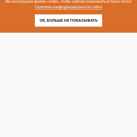
Мы используем файлы cookie, чтобы сайтом пользоваться было легко!
Политика конфиденциальности сайта
ОК, БОЛЬШЕ НЕ ПОКАЗЫВАТЬ
Контакты и схема проезда
г. Санкт-Петербург, Лиговский пр-т, 252
г. Москва, пр-т Андропова, 9/1 к3
Выставочные офисы и склад работают по будням
с 9:00 до 18:00 без обеда
телефон:
8 (800) 707-54-35
почта:
cedral-zakaz@yandex.ru