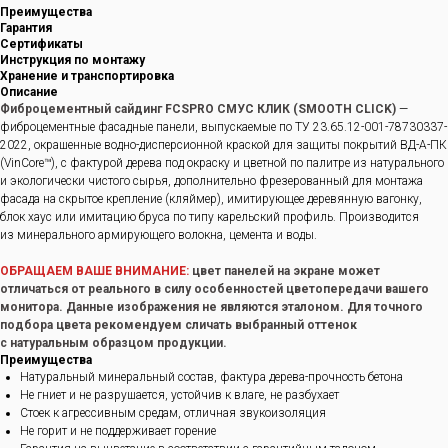
Преимущества
Гарантия
Сертификаты
Инструкция по монтажу
Хранение и транспортировка
Описание
Фиброцементный сайдинг FCSPRO СМУС КЛИК (SMOOTH CLICK)
—
фиброцементные фасадные панели, выпускаемые по ТУ 23.65.12-001-78730337-
2022, окрашенные водно-дисперсионной краской для защиты покрытий ВД-А-ПК
(VinCore™), с фактурой дерева под окраску и цветной по палитре из натурального
и экологически чистого сырья, дополнительно фрезерованный для монтажа
фасада на скрытое крепление (кляймер), имитирующее деревянную вагонку,
блок хаус или имитацию бруса по типу карельский профиль. Производится
из минерального армирующего волокна, цемента и воды.
ОБРАЩАЕМ ВАШЕ ВНИМАНИЕ:
цвет панелей на экране может
отличаться от реального в силу особенностей цветопередачи вашего
монитора. Данные изображения не являются эталоном. Для точного
подбора цвета рекомендуем сличать выбранный оттенок
с натуральным образцом продукции.
Преимущества
Натуральный минеральный состав, фактура дерева-прочность бетона
Не гниет и не разрушается, устойчив к влаге, не разбухает
Стоек к агрессивным средам, отличная звукоизоляция
Не горит и не поддерживает горение