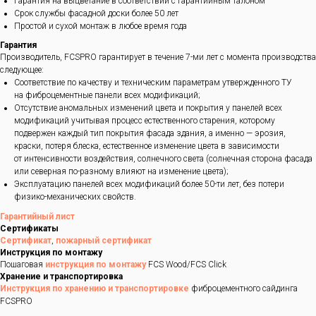
Гарантия на выцветание в соответствии с гарантийным талоном
Срок службы фасадной доски более 50 лет
Простой и сухой монтаж в любое время года
Гарантия
Производитель, FCSPRO гарантирует в течение 7-ми лет с момента производства
следующее:
Соответствие по качеству и техническим параметрам утвержденного ТУ
на фиброцементные панели всех модификаций;
Отсутствие аномальных изменений цвета и покрытия у панелей всех
модификаций учитывая процесс естественного старения, которому
подвержен каждый тип покрытия фасада здания, а именно — эрозия,
краски, потеря блеска, естественное изменение цвета в зависимости
от интенсивности воздействия, солнечного света (солнечная сторона фасада
или северная по-разному влияют на изменение цвета);
Эксплуатацию панелей всех модификаций более 50-ти лет, без потери
физико-механических свойств.
Гарантийный лист
Сертификаты
Сертификат
,
пожарный сертификат
Инструкция по монтажу
Пошаговая
инструкция по монтажу
FCS Wood/FCS Click
Хранение и транспортировка
Инструкция по хранению и транспортировке
фиброцементного сайдинга
FCSPRO