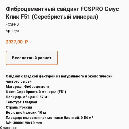
Decover
Фиброцементный сайдинг FCSPRO Смус
Cedral
Клик F51 (Серебристый минерал)
FCSPRO
Артикул:
2937,00
₽
Бесплатный расчет
Cайдинг с гладкой фактурой из натурального и экологически
чистого сырья
Материал: Фиброцемент
Цвет: Серебристый минерал (F51)
Площадь общая: 0.57 м²
Текстура: Гладкая
Страна: Россия
Вес одной доски: 10 кг
Площадь полезная при монтаже ёлочкой: 0.54 м²
lwh: 3000x190x10 mm
Описание