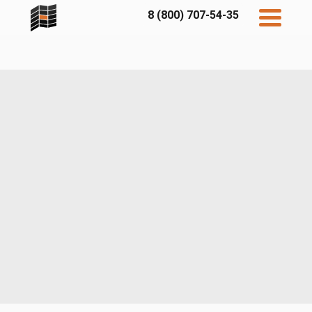
8 (800) 707-54-35
Дисконт
Контакты
Бесплатный
расчет
Фибратек
Fibraplank
Бетэко
Главная
FCSPRO
Экосимпл
Sidwood