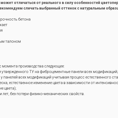
е может отличаться от реального в силу особенностей цветоп
рекомендуем сличать выбранный оттенок с натуральным образ
прочность бетона
ухает
ия
ным талоном
 с момента производства следующее:
м утвержденного ТУ на фиброцементные панели всех модификаций;
 у панелей всех модификаций учитывая процесс естественного ст
блеска, естественное изменение цвета в зависимости от интенсивн
е цвета);
 лет, без потери физико-механических свойств.