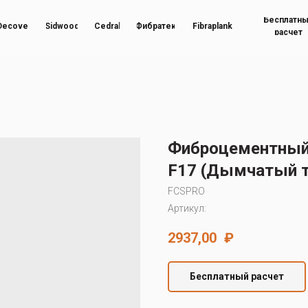
Бесплатн
Decover
Sidwood
Cedral
Фибратек
Fibraplank
расчет
Фиброцементный
F17 (Дымчатый т
FCSPRO
Артикул:
2937,00
₽
Бесплатный расчет