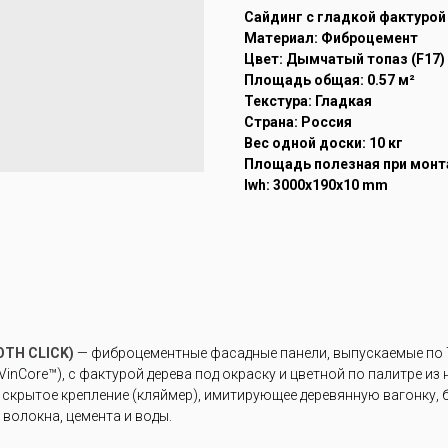
Cайдинг с гладкой фактурой
Материал: Фиброцемент
Цвет: Дымчатый топаз (F17)
Площадь общая: 0.57 м²
Текстура: Гладкая
Страна: Россия
Вес одной доски: 10 кг
Площадь полезная при монта
lwh: 3000x190x10 mm
TH CLICK)
— фиброцементные фасадные панели, выпускаемые по Т
inCore™), с фактурой дерева под окраску и цветной по палитре из
крытое крепление (кляймер), имитирующее деревянную вагонку, б
волокна, цемента и воды.