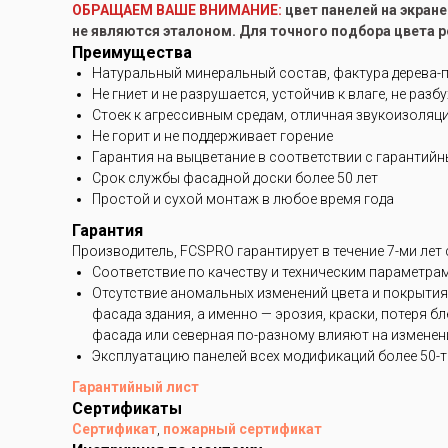
ОБРАЩАЕМ ВАШЕ ВНИМАНИЕ:
цвет панелей на экран
не являются эталоном. Для точного подбора цвета 
Преимущества
Натуральный минеральный состав, фактура дерева-
Не гниет и не разрушается, устойчив к влаге, не разб
Стоек к агрессивным средам, отличная звукоизоляц
Не горит и не поддерживает горение
Гарантия на выцветание в соответствии с гарантий
Срок службы фасадной доски более 50 лет
Простой и сухой монтаж в любое время года
Гарантия
Производитель, FCSPRO гарантирует в течение 7-ми лет
Соответствие по качеству и техническим параметра
Отсутствие аномальных изменений цвета и покрытия
фасада здания, а именно — эрозия, краски, потеря 
фасада или северная по-разному влияют на изменени
Эксплуатацию панелей всех модификаций более 50-ти
Гарантийный лист
Сертификаты
Сертификат
,
пожарный сертификат