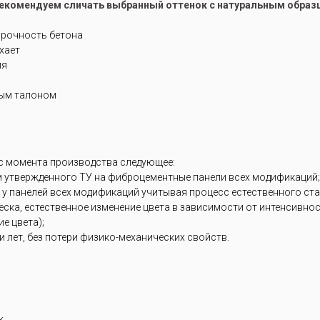
рекомендуем сличать выбранный оттенок с натуральным образ
прочность бетона
ухает
ия
ным талоном
 с момента производства следующее:
м утвержденного ТУ на фиброцементные панели всех модификаций;
 у панелей всех модификаций учитывая процесс естественного ст
блеска, естественное изменение цвета в зависимости от интенсивн
е цвета);
 лет, без потери физико-механических свойств.
k