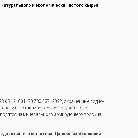
з натурального и экологически чистого сырья
3.65.12−001−78 730 337−2022, окрашенные водно-
е. Панели изготавливаются из натурального
изводятся из минерального армирующего волокна,
ередачи вашего монитора. Данные изображения