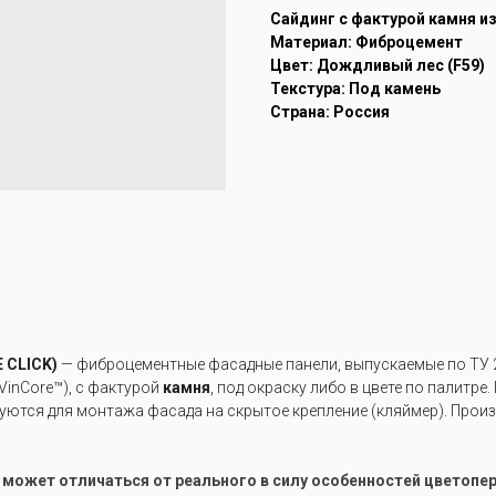
Cайдинг с фактурой камня и
Материал: Фиброцемент
Цвет: Дождливый лес (F59)
Текстура: Под камень
Страна: Россия
 CLICK)
— фиброцементные фасадные панели, выпускаемые по ТУ 2
VinCore™), с фактурой
камня
, под окраску либо в цвете по палитр
уются для монтажа фасада на скрытое крепление (кляймер). Про
е может отличаться от реального в силу особенностей цветоп