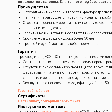
не являются эталоном. Для точного подбора цвета 
Преимущества
Натуральный минеральный состав, фактура дерева-
Не гниет и не разрушается, устойчив к влаге, не разб
Стоек к агрессивным средам, отличная звукоизоляц
Не горит и не поддерживает горение
Гарантия на выцветание в соответствии с гарантий
Срок службы фасадной доски более 50 лет
Простой и сухой монтаж в любое время года
Гарантия
Производитель, FCSPRO гарантирует в течение 7-ми лет
Соответствие по качеству и техническим параметра
Отсутствие аномальных изменений цвета и покрытия
фасада здания, а именно — эрозия, краски, потеря 
фасада или северная по-разному влияют на изменени
Эксплуатацию панелей всех модификаций более 50-ти
Гарантийный лист
Сертификаты
Сертификат
,
пожарный сертификат
Инструкция по монтажу
Пошаговая
инструкция по монтажу
FCS Wood/FCS Clic