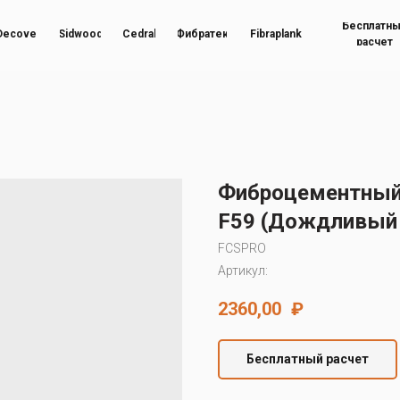
Бесплатн
Decover
Sidwood
Cedral
Фибратек
Fibraplank
расчет
Фиброцементный 
F59 (Дождливый 
FCSPRO
Артикул:
2360,00
₽
Бесплатный расчет