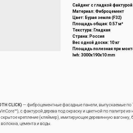
Cайдинг с гладкой фактурой
Материал: Фиброцемент
Цвет: Бурая земля (F32)
Площадь общая: 0.57 м²
Текстура: Гладкая
Страна: Россия
Вес одной доски: 10 кг
Площадь полезная при монта
lwh: 3000x190x10 mm
TH CLICK)
— фиброцементные фасадные панели, выпускаемые по Т
inCore™), с фактурой дерева под окраску и цветной по палитре из
крытое крепление (кляймер), имитирующее деревянную вагонку, б
волокна, цемента и воды.