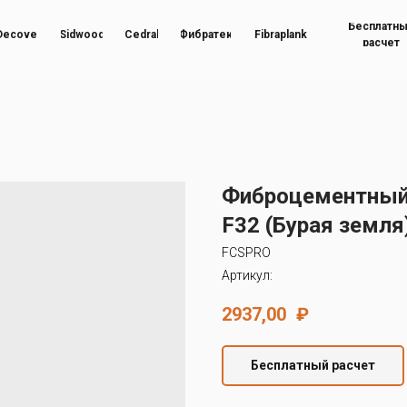
Бесплатн
Decover
Sidwood
Cedral
Фибратек
Fibraplank
расчет
Фиброцементный
F32 (Бурая земля
FCSPRO
Артикул:
2937,00
₽
Бесплатный расчет