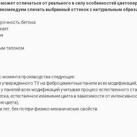
е может отличаться от реального в силу особенностей цветоп
рекомендуем сличать выбранный оттенок с натуральным образ
прочность бетона
ухает
ия
ным талоном
 с момента производства следующее:
м утвержденного ТУ на фиброцементные панели всех модификаций;
 у панелей всех модификаций учитывая процесс естественного ст
блеска, естественное изменение цвета в зависимости от интенсивн
е цвета);
 лет, без потери физико-механических свойств.