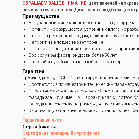
ОБРАЩАЕМ ВАШЕ ВНИМАНИЕ:
цвет панелей на экран
не являются эталоном. Для точного подбора цвета 
Преимущества
Натуральный минеральный состав, фактура дерева-
Не гниет и не разрушается, устойчив к влаге, не разб
Стоек к агрессивным средам, отличная звукоизоляц
Не горит и не поддерживает горение
Гарантия на выцветание в соответствии с гарантий
Срок службы фасадной доски более 50 лет
Простой и сухой монтаж в любое время года
Гарантия
Производитель, FCSPRO гарантирует в течение 7-ми лет
Соответствие по качеству и техническим параметра
Отсутствие аномальных изменений цвета и покрытия
фасада здания, а именно — эрозия, краски, потеря 
фасада или северная по-разному влияют на изменени
Эксплуатацию панелей всех модификаций более 50-ти
Гарантийный лист
Сертификаты
Сертификат
,
пожарный сертификат