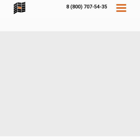
8 (800) 707-54-35
Дисконт
Контакты
Бесплатный
расчет
Фибратек
Fibraplank
Бетэко
Главная
FCSPRO
Экосимпл
Sidwood