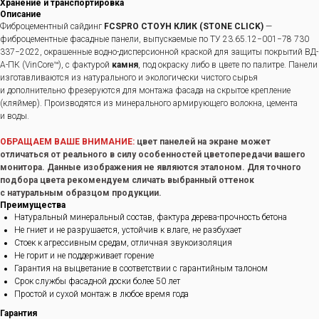
Хранение и транспортировка
Описание
Фиброцементный сайдинг
FCSPRO СТОУН КЛИК (STONE CLICK)
—
фиброцементные фасадные панели, выпускаемые по ТУ 23.65.12−001−78 730
337−2022, окрашенные водно-дисперсионной краской для защиты покрытий ВД-
А-ПК (VinCore™), с фактурой
камня
, под окраску либо в цвете по палитре. Панели
изготавливаются из натурального и экологически чистого сырья
и дополнительно фрезеруются для монтажа фасада на скрытое крепление
(кляймер). Производятся из минерального армирующего волокна, цемента
и воды.
ОБРАЩАЕМ ВАШЕ ВНИМАНИЕ:
цвет панелей на экране может
отличаться от реального в силу особенностей цветопередачи вашего
монитора. Данные изображения не являются эталоном. Для точного
подбора цвета рекомендуем сличать выбранный оттенок
с натуральным образцом продукции.
Преимущества
Натуральный минеральный состав, фактура дерева-прочность бетона
Не гниет и не разрушается, устойчив к влаге, не разбухает
Стоек к агрессивным средам, отличная звукоизоляция
Не горит и не поддерживает горение
Гарантия на выцветание в соответствии с гарантийным талоном
Срок службы фасадной доски более 50 лет
Простой и сухой монтаж в любое время года
Гарантия