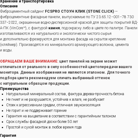
Хранение и транспортировка
Описание
Фиброцементный сайдинг
FCSPRO СТОУН КЛИК (STONE CLICK)
—
фиброцементные фасадные панели, выпускаемые по ТУ 23.65.12−001−78 730
337−2022, окрашенные водно-дисперсионной краской для защиты покрытий ВД-
А-ПК (VinCore™), с фактурой
камня
, под окраску либо в цвете по палитре. Панели
изготавливаются из натурального и экологически чистого сырья
и дополнительно фрезеруются для монтажа фасада на скрытое крепление
(кляймер). Производятся из минерального армирующего волокна, цемента
и воды.
ОБРАЩАЕМ ВАШЕ ВНИМАНИЕ:
цвет панелей на экране может
отличаться от реального в силу особенностей цветопередачи вашего
монитора. Данные изображения не являются эталоном. Для точного
подбора цвета рекомендуем сличать выбранный оттенок
с натуральным образцом продукции.
Преимущества
Натуральный минеральный состав, фактура дерева-прочность бетона
Не гниет и не разрушается, устойчив к влаге, не разбухает
Стоек к агрессивным средам, отличная звукоизоляция
Не горит и не поддерживает горение
Гарантия на выцветание в соответствии с гарантийным талоном
Срок службы фасадной доски более 50 лет
Простой и сухой монтаж в любое время года
Гарантия