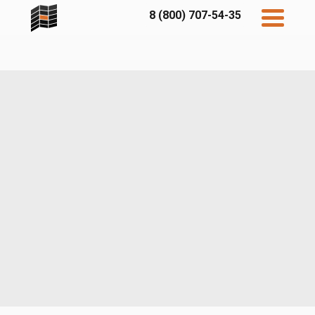
8 (800) 707-54-35
Дисконт
Контакты
Бесплатный
расчет
Фибратек
Fibraplank
Бетэко
Главная
FCSPRO
Экосимпл
Sidwood