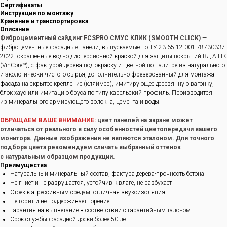
Сертификаты
Инструкция по монтажу
Хранение и транспортировка
Описание
Фиброцементный сайдинг FCSPRO СМУС КЛИК (SMOOTH CLICK)
—
фиброцементные фасадные панели, выпускаемые по ТУ 23.65.12-001-78730337-
2022, окрашенные водно-дисперсионной краской для защиты покрытий ВД-А-ПК
(VinCore™), с фактурой дерева под окраску и цветной по палитре из натурального
и экологически чистого сырья, дополнительно фрезерованный для монтажа
фасада на скрытое крепление (кляймер), имитирующее деревянную вагонку,
блок хаус или имитацию бруса по типу карельский профиль. Производится
из минерального армирующего волокна, цемента и воды.
ОБРАЩАЕМ ВАШЕ ВНИМАНИЕ:
цвет панелей на экране может
отличаться от реального в силу особенностей цветопередачи вашего
монитора. Данные изображения не являются эталоном. Для точного
подбора цвета рекомендуем сличать выбранный оттенок
с натуральным образцом продукции.
Преимущества
Натуральный минеральный состав, фактура дерева-прочность бетона
Не гниет и не разрушается, устойчив к влаге, не разбухает
Стоек к агрессивным средам, отличная звукоизоляция
Не горит и не поддерживает горение
Гарантия на выцветание в соответствии с гарантийным талоном
Срок службы фасадной доски более 50 лет