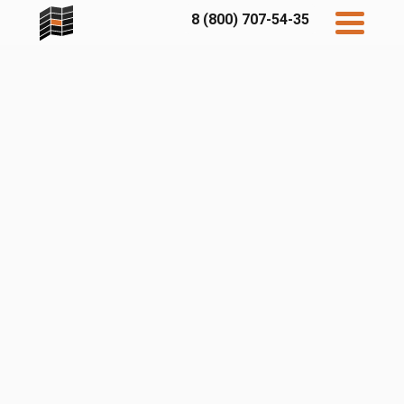
8 (800) 707-54-35
Дисконт
Контакты
Бесплатный
расчет
Фибратек
Fibraplank
Бетэко
Главная
FCSPRO
Экосимпл
Sidwood