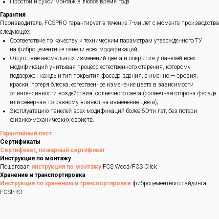
Простой и сухой монтаж в любое время года
Гарантия
Производитель, FCSPRO гарантирует в течение 7-ми лет с момента производства
следующее:
Соответствие по качеству и техническим параметрам утвержденного ТУ
на фиброцементные панели всех модификаций;
Отсутствие аномальных изменений цвета и покрытия у панелей всех
модификаций учитывая процесс естественного старения, которому
подвержен каждый тип покрытия фасада здания, а именно — эрозия,
краски, потеря блеска, естественное изменение цвета в зависимости
от интенсивности воздействия, солнечного света (солнечная сторона фасада
или северная по-разному влияют на изменение цвета);
Эксплуатацию панелей всех модификаций более 50-ти лет, без потери
физико-механических свойств.
Гарантийный лист
Сертификаты
Сертификат
,
пожарный сертификат
Инструкция по монтажу
Пошаговая
инструкция по монтажу
FCS Wood/FCS Click
Хранение и транспортировка
Инструкция по хранению и транспортировке
фиброцементного сайдинга
FCSPRO