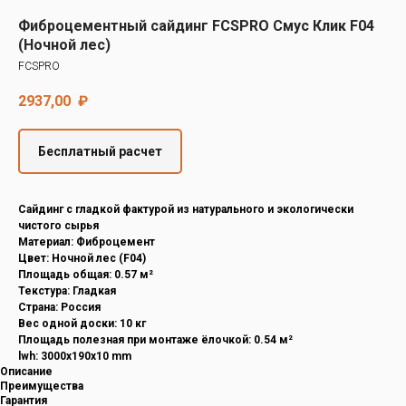
Decover
Фиброцементный сайдинг FCSPRO Смус Клик F04
Cedral
(Ночной лес)
FCSPRO
2937,00
₽
Бесплатный расчет
Cайдинг с гладкой фактурой из натурального и экологически
чистого сырья
Материал: Фиброцемент
Цвет: Ночной лес (F04)
Площадь общая: 0.57 м²
Текстура: Гладкая
Страна: Россия
Вес одной доски: 10 кг
Площадь полезная при монтаже ёлочкой: 0.54 м²
lwh: 3000x190x10 mm
Описание
Преимущества
Гарантия