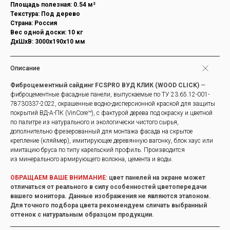
Площадь полезная: 0.54 м²
Текстура: Под дерево
Страна: Россия
Вес одной доски: 10 кг
ДxШxВ: 3000x190x10 мм
Описание
Фиброцементный сайдинг FCSPRO ВУД КЛИК (WOOD CLICK)
—
фиброцементные фасадные панели, выпускаемые по ТУ 23.65.12-001-
78730337-2022, окрашенные водно-дисперсионной краской для защиты
покрытий ВД-А-ПК (VinCore™), с фактурой дерева под окраску и цветной
по палитре из натурального и экологически чистого сырья,
дополнительно фрезерованный для монтажа фасада на скрытое
крепление (кляймер), имитирующее деревянную вагонку, блок хаус или
имитацию бруса по типу карельский профиль. Производится
из минерального армирующего волокна, цемента и воды.
ОБРАЩАЕМ ВАШЕ ВНИМАНИЕ:
цвет панелей на экране может
отличаться от реального в силу особенностей цветопередачи
вашего монитора. Данные изображения не являются эталоном.
Для точного подбора цвета рекомендуем сличать выбранный
оттенок с натуральным образцом продукции.