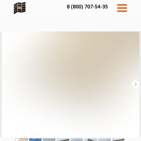
8 (800) 707-54-35
Дисконт
Контакты
Бесплатный
расчет
Фибратек
Fibraplank
Бетэко
Главная
FCSPRO
Экосимпл
Sidwood