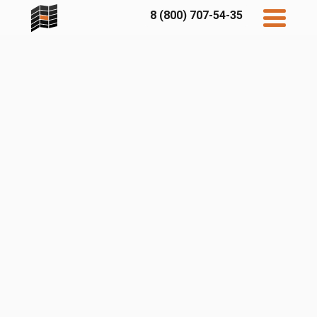
8 (800) 707-54-35
Дисконт
Контакты
Бесплатный
расчет
Фибратек
Fibraplank
Бетэко
Главная
FCSPRO
Экосимпл
Sidwood