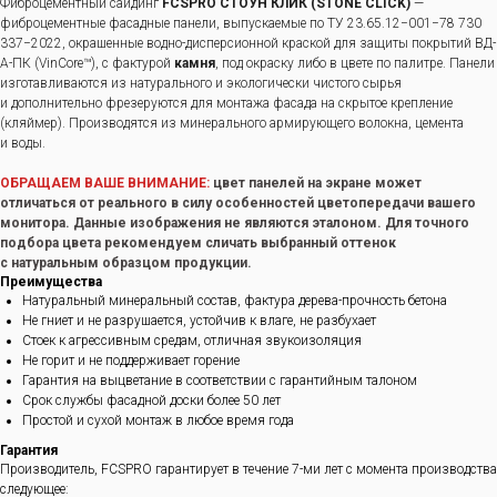
Фиброцементный сайдинг
FCSPRO СТОУН КЛИК (STONE CLICK)
—
фиброцементные фасадные панели, выпускаемые по ТУ 23.65.12−001−78 730
337−2022, окрашенные водно-дисперсионной краской для защиты покрытий ВД-
А-ПК (VinCore™), с фактурой
камня
, под окраску либо в цвете по палитре. Панели
изготавливаются из натурального и экологически чистого сырья
и дополнительно фрезеруются для монтажа фасада на скрытое крепление
(кляймер). Производятся из минерального армирующего волокна, цемента
и воды.
ОБРАЩАЕМ ВАШЕ ВНИМАНИЕ:
цвет панелей на экране может
отличаться от реального в силу особенностей цветопередачи вашего
монитора. Данные изображения не являются эталоном. Для точного
подбора цвета рекомендуем сличать выбранный оттенок
с натуральным образцом продукции.
Преимущества
Натуральный минеральный состав, фактура дерева-прочность бетона
Не гниет и не разрушается, устойчив к влаге, не разбухает
Стоек к агрессивным средам, отличная звукоизоляция
Не горит и не поддерживает горение
Гарантия на выцветание в соответствии с гарантийным талоном
Срок службы фасадной доски более 50 лет
Простой и сухой монтаж в любое время года
Гарантия
Производитель, FCSPRO гарантирует в течение 7-ми лет с момента производства
следующее: