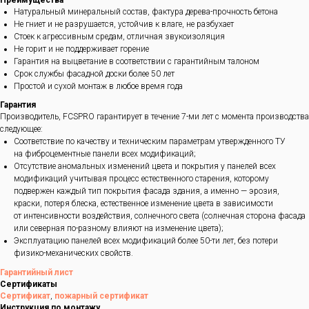
Преимущества
Натуральный минеральный состав, фактура дерева-прочность бетона
Не гниет и не разрушается, устойчив к влаге, не разбухает
Стоек к агрессивным средам, отличная звукоизоляция
Не горит и не поддерживает горение
Гарантия на выцветание в соответствии с гарантийным талоном
Срок службы фасадной доски более 50 лет
Простой и сухой монтаж в любое время года
Гарантия
Производитель, FCSPRO гарантирует в течение 7-ми лет с момента производства
следующее:
Соответствие по качеству и техническим параметрам утвержденного ТУ
на фиброцементные панели всех модификаций;
Отсутствие аномальных изменений цвета и покрытия у панелей всех
модификаций учитывая процесс естественного старения, которому
подвержен каждый тип покрытия фасада здания, а именно — эрозия,
краски, потеря блеска, естественное изменение цвета в зависимости
от интенсивности воздействия, солнечного света (солнечная сторона фасада
или северная по-разному влияют на изменение цвета);
Эксплуатацию панелей всех модификаций более 50-ти лет, без потери
физико-механических свойств.
Гарантийный лист
Сертификаты
Сертификат
,
пожарный сертификат
Инструкция по монтажу