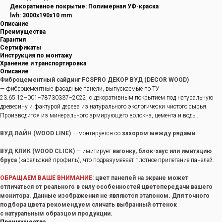
Декоративное покрытие: Полимерная УФ-краска
lwh: 3000x190x10 mm
Описание
Преимущества
Гарантия
Сертификаты
Инструкция по монтажу
Хранение и транспортировка
Описание
Фиброцементный сайдинг FCSPRO ДЕКОР ВУД (DECOR WOOD)
— фиброцементные фасадные панели, выпускаемые по ТУ
23.65.12−001−78730337−2022, с декоративным покрытием под натуральную
древесину и фактурой дерева из натурального экологически чистого сырья.
Производится из минерального армирующего волокна, цемента и воды.
ВУД ЛАЙН (WOOD LINE)
— монтируется со
зазором между рядами
.
ВУД КЛИК (WOOD CLICK)
— имитирует
вагонку, блок-хаус или имитацию
бруса
(карельский профиль), что подразумевает плотное прилегание панелей.
ОБРАЩАЕМ ВАШЕ ВНИМАНИЕ:
цвет панелей на экране может
отличаться от реального в силу особенностей цветопередачи вашего
монитора. Данные изображения не являются эталоном. Для точного
подбора цвета рекомендуем сличать выбранный оттенок
с натуральным образцом продукции.