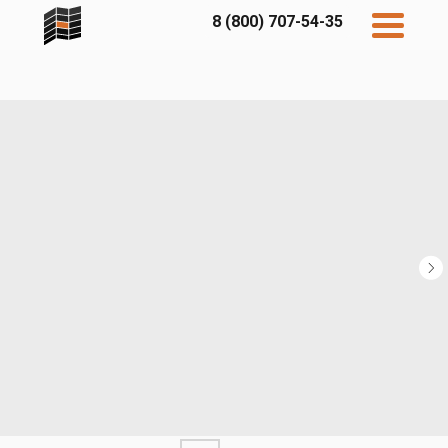
8 (800) 707-54-35
Дисконт
Контакты
Бесплатный
расчет
Фибратек
Fibraplank
Бетэко
Главная
FCSPRO
Экосимпл
Sidwood