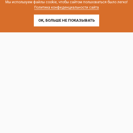
Мы используем файлы cookie, чтобы сайтом пользоваться было легко!
Политика конфиденциальности сайта
ОК, БОЛЬШЕ НЕ ПОКАЗЫВАТЬ
Контакты и схема проезда
г. Санкт-Петербург, Лиговский пр-т, 252
г. Москва, пр-т Андропова, 9/1 к3
Выставочные офисы и склад работают по будням
с 9:00 до 18:00 без обеда
телефон:
8 (800) 707-54-35
почта:
cedral-zakaz@yandex.ru