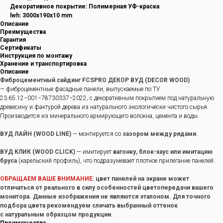
Декоративное покрытие: Полимерная УФ-краска
lwh: 3000x190x10 mm
Описание
Преимущества
Гарантия
Сертификаты
Инструкция по монтажу
Хранение и транспортировка
Описание
Фиброцементный сайдинг FCSPRO ДЕКОР ВУД (DECOR WOOD)
— фиброцементные фасадные панели, выпускаемые по ТУ
23.65.12−001−78730337−2022, с декоративным покрытием под натуральную
древесину и фактурой дерева из натурального экологически чистого сырья.
Производится из минерального армирующего волокна, цемента и воды.
ВУД ЛАЙН (WOOD LINE)
— монтируется со
зазором между рядами
.
ВУД КЛИК (WOOD CLICK)
— имитирует
вагонку, блок-хаус или имитацию
бруса
(карельский профиль), что подразумевает плотное прилегание панелей.
ОБРАЩАЕМ ВАШЕ ВНИМАНИЕ:
цвет панелей на экране может
отличаться от реального в силу особенностей цветопередачи вашего
монитора. Данные изображения не являются эталоном. Для точного
подбора цвета рекомендуем сличать выбранный оттенок
с натуральным образцом продукции.