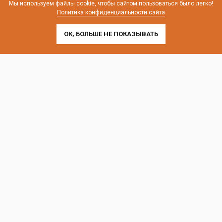
Мы используем файлы cookie, чтобы сайтом пользоваться было легко!
Политика конфиденциальности сайта
ОК, БОЛЬШЕ НЕ ПОКАЗЫВАТЬ
Контакты и схема проезда
г. Санкт-Петербург, Лиговский пр-т, 252
г. Москва, пр-т Андропова, 9/1 к3
Выставочные офисы и склад работают по будням
с 9:00 до 18:00 без обеда
телефон:
8 (800) 707-54-35
почта:
cedral-zakaz@yandex.ru