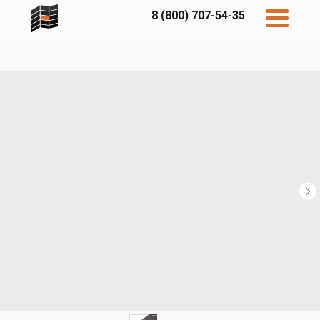
8 (800) 707-54-35
Дисконт
Контакты
Бесплатный
расчет
Фибратек
Fibraplank
Бетэко
Главная
FCSPRO
Экосимпл
Sidwood