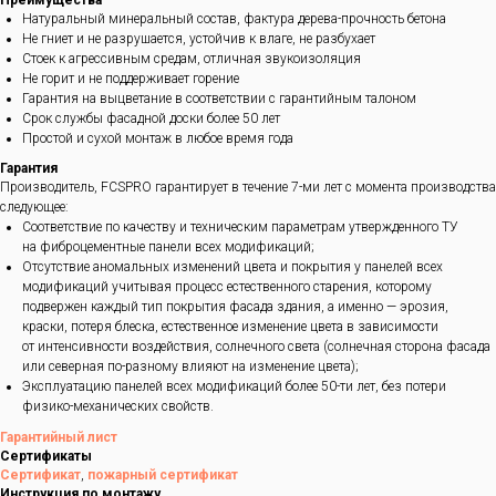
Преимущества
Натуральный минеральный состав, фактура дерева-прочность бетона
Не гниет и не разрушается, устойчив к влаге, не разбухает
Стоек к агрессивным средам, отличная звукоизоляция
Не горит и не поддерживает горение
Гарантия на выцветание в соответствии с гарантийным талоном
Срок службы фасадной доски более 50 лет
Простой и сухой монтаж в любое время года
Гарантия
Производитель, FCSPRO гарантирует в течение 7-ми лет с момента производства
следующее:
Соответствие по качеству и техническим параметрам утвержденного ТУ
на фиброцементные панели всех модификаций;
Отсутствие аномальных изменений цвета и покрытия у панелей всех
модификаций учитывая процесс естественного старения, которому
подвержен каждый тип покрытия фасада здания, а именно — эрозия,
краски, потеря блеска, естественное изменение цвета в зависимости
от интенсивности воздействия, солнечного света (солнечная сторона фасада
или северная по-разному влияют на изменение цвета);
Эксплуатацию панелей всех модификаций более 50-ти лет, без потери
физико-механических свойств.
Гарантийный лист
Сертификаты
Сертификат
,
пожарный сертификат
Инструкция по монтажу