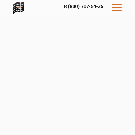
8 (800) 707-54-35
Дисконт
Контакты
Бесплатный
расчет
Фибратек
Fibraplank
Бетэко
Главная
FCSPRO
Экосимпл
Sidwood