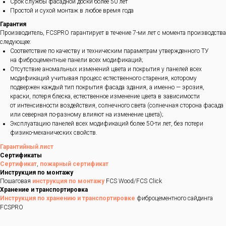
Срок службы фасадной доски более 50 лет
Простой и сухой монтаж в любое время года
Гарантия
Производитель, FCSPRO гарантирует в течение 7-ми лет с момента производства
следующее:
Соответствие по качеству и техническим параметрам утвержденного ТУ
на фиброцементные панели всех модификаций;
Отсутствие аномальных изменений цвета и покрытия у панелей всех
модификаций учитывая процесс естественного старения, которому
подвержен каждый тип покрытия фасада здания, а именно — эрозия,
краски, потеря блеска, естественное изменение цвета в зависимости
от интенсивности воздействия, солнечного света (солнечная сторона фасада
или северная по-разному влияют на изменение цвета);
Эксплуатацию панелей всех модификаций более 50-ти лет, без потери
физико-механических свойств.
Гарантийный лист
Сертификаты
Сертификат
,
пожарный сертификат
Инструкция по монтажу
Пошаговая
инструкция по монтажу
FCS Wood/FCS Click
Хранение и транспортировка
Инструкция по хранению и транспортировке
фиброцементного сайдинга
FCSPRO