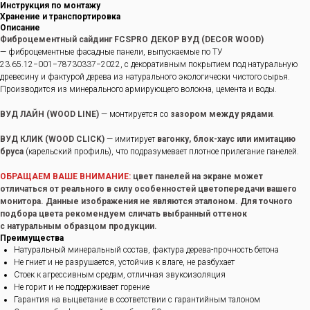
Инструкция по монтажу
Хранение и транспортировка
Описание
Фиброцементный сайдинг FCSPRO ДЕКОР ВУД (DECOR WOOD)
— фиброцементные фасадные панели, выпускаемые по ТУ
23.65.12−001−78730337−2022, с декоративным покрытием под натуральную
древесину и фактурой дерева из натурального экологически чистого сырья.
Производится из минерального армирующего волокна, цемента и воды.
ВУД ЛАЙН (WOOD LINE)
— монтируется со
зазором между рядами
.
ВУД КЛИК (WOOD CLICK)
— имитирует
вагонку, блок-хаус или имитацию
бруса
(карельский профиль), что подразумевает плотное прилегание панелей.
ОБРАЩАЕМ ВАШЕ ВНИМАНИЕ:
цвет панелей на экране может
отличаться от реального в силу особенностей цветопередачи вашего
монитора. Данные изображения не являются эталоном. Для точного
подбора цвета рекомендуем сличать выбранный оттенок
с натуральным образцом продукции.
Преимущества
Натуральный минеральный состав, фактура дерева-прочность бетона
Не гниет и не разрушается, устойчив к влаге, не разбухает
Стоек к агрессивным средам, отличная звукоизоляция
Не горит и не поддерживает горение
Гарантия на выцветание в соответствии с гарантийным талоном