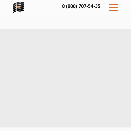
8 (800) 707-54-35
Дисконт
Контакты
Бесплатный
расчет
Фибратек
Fibraplank
Бетэко
Главная
FCSPRO
Экосимпл
Sidwood