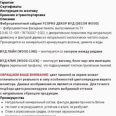
Гарантия
Сертификаты
Инструкция по монтажу
Хранение и транспортировка
Описание
Фиброцементный сайдинг FCSPRO ДЕКОР ВУД (DECOR WOOD)
— фиброцементные фасадные панели, выпускаемые по ТУ
23.65.12−001−78730337−2022, с декоративным покрытием под натуральную
древесину и фактурой дерева из натурального экологически чистого сырья.
Производится из минерального армирующего волокна, цемента и воды.
ВУД ЛАЙН (WOOD LINE)
— монтируется со
зазором между рядами
.
ВУД КЛИК (WOOD CLICK)
— имитирует
вагонку, блок-хаус или имитацию
бруса
(карельский профиль), что подразумевает плотное прилегание панелей.
ОБРАЩАЕМ ВАШЕ ВНИМАНИЕ:
цвет панелей на экране может
отличаться от реального в силу особенностей цветопередачи вашего
монитора. Данные изображения не являются эталоном. Для точного
подбора цвета рекомендуем сличать выбранный оттенок
с натуральным образцом продукции.
Преимущества
Натуральный минеральный состав, фактура дерева-прочность бетона
Не гниет и не разрушается, устойчив к влаге, не разбухает
Стоек к агрессивным средам, отличная звукоизоляция