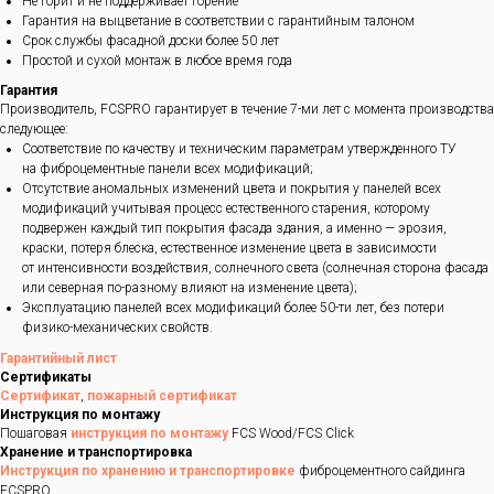
Не горит и не поддерживает горение
Гарантия на выцветание в соответствии с гарантийным талоном
Срок службы фасадной доски более 50 лет
Простой и сухой монтаж в любое время года
Гарантия
Производитель, FCSPRO гарантирует в течение 7-ми лет с момента производства
следующее:
Соответствие по качеству и техническим параметрам утвержденного ТУ
на фиброцементные панели всех модификаций;
Отсутствие аномальных изменений цвета и покрытия у панелей всех
модификаций учитывая процесс естественного старения, которому
подвержен каждый тип покрытия фасада здания, а именно — эрозия,
краски, потеря блеска, естественное изменение цвета в зависимости
от интенсивности воздействия, солнечного света (солнечная сторона фасада
или северная по-разному влияют на изменение цвета);
Эксплуатацию панелей всех модификаций более 50-ти лет, без потери
физико-механических свойств.
Гарантийный лист
Сертификаты
Сертификат
,
пожарный сертификат
Инструкция по монтажу
Пошаговая
инструкция по монтажу
FCS Wood/FCS Click
Хранение и транспортировка
Инструкция по хранению и транспортировке
фиброцементного сайдинга
FCSPRO