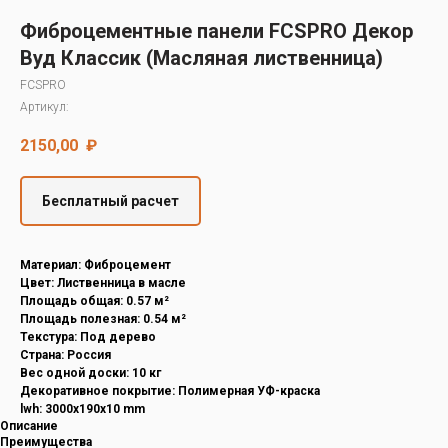
Decover
Фиброцементные панели FCSPRO Декор
Cedral
Вуд Классик (Масляная лиственница)
FCSPRO
Артикул:
2150,00
₽
Бесплатный расчет
Материал: Фиброцемент
Цвет: Лиственница в масле
Площадь общая: 0.57 м²
Площадь полезная: 0.54 м²
Текстура: Под дерево
Страна: Россия
Вес одной доски: 10 кг
Декоративное покрытие: Полимерная УФ-краска
lwh: 3000x190x10 mm
Описание
Преимущества