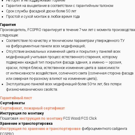
Не горит и не поддерживает горение
Гарантия на выцветание в соответствии с гарантийным талоном
Срок службы фасадной доски более 50 лет
Простой и сухой монтаж в любое время года
Гарантия
Производитель, FCSPRO гарантирует в течение 7-ми лет с момента производства
следующее:
Соответствие по качеству и техническим параметрам утвержденного ТУ
на фиброцементные панели всех модификаций;
Отсутствие аномальных изменений цвета и покрытия у панелей всех
модификаций учитывая процесс естественного старения, которому
подвержен каждый тип покрытия фасада здания, а именно — эрозия,
краски, потеря блеска, естественное изменение цвета в зависимости
от интенсивности воздействия, солнечного света (солнечная сторона фасада
или северная по-разному влияют на изменение цвета);
Эксплуатацию панелей всех модификаций более 50-ти лет, без потери
физико-механических свойств.
Гарантийный лист
Сертификаты
Сертификат
,
пожарный сертификат
Инструкция по монтажу
Пошаговая
инструкция по монтажу
FCS Wood/FCS Click
Хранение и транспортировка
Инструкция по хранению и транспортировке
фиброцементного сайдинга
FCSPRO