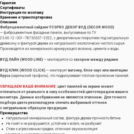
Гарантия
Сертификаты
Инструкция по монтажу
Хранение и транспортировка
Описание
Фиброцементный сайдинг FCSPRO ДЕКОР ВУД (DECOR WOOD)
— фиброцементные фасадные панели, выпускаемые по ТУ
23.65.12−001−78730337−2022, с декоративным покрытием под натуральную
древесину и фактурой дерева из натурального экологически чистого сырья.
Производится из минерального армирующего волокна, цемента и воды.
ВУД ЛАЙН (WOOD LINE)
— монтируется со
зазором между рядами
.
ВУД КЛИК (WOOD CLICK)
— имитирует
вагонку, блок-хаус или имитацию
бруса
(карельский профиль), что подразумевает плотное прилегание панелей.
ОБРАЩАЕМ ВАШЕ ВНИМАНИЕ:
цвет панелей на экране может
отличаться от реального в силу особенностей цветопередачи вашего
монитора. Данные изображения не являются эталоном. Для точного
подбора цвета рекомендуем сличать выбранный оттенок
с натуральным образцом продукции.
Преимущества
Натуральный минеральный состав, фактура дерева-прочность бетона
Не гниет и не разрушается, устойчив к влаге, не разбухает
Стоек к агрессивным средам, отличная звукоизоляция