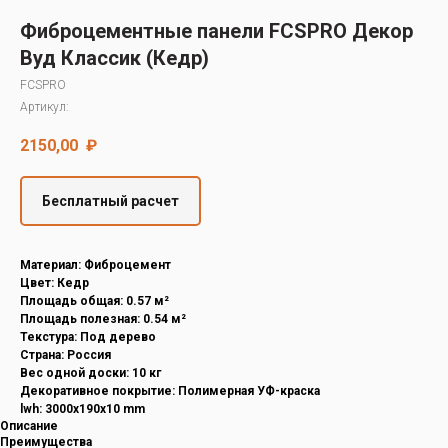
Decover
Фиброцементные панели FCSPRO Декор
Cedral
Вуд Классик (Кедр)
FCSPRO
Артикул:
2150,00
₽
Бесплатный расчет
Материал: Фиброцемент
Цвет: Кедр
Площадь общая: 0.57 м²
Площадь полезная: 0.54 м²
Текстура: Под дерево
Страна: Россия
Вес одной доски: 10 кг
Декоративное покрытие: Полимерная УФ-краска
lwh: 3000x190x10 mm
Описание
Преимущества