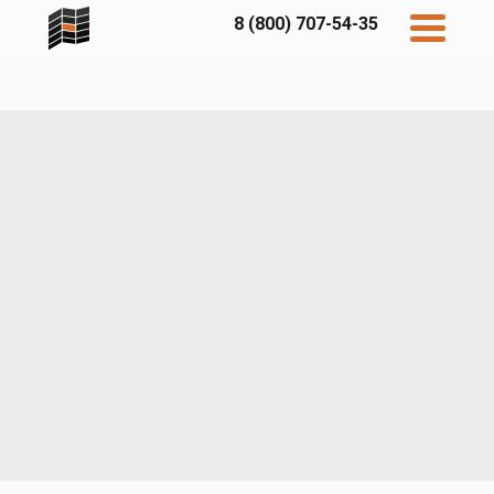
8 (800) 707-54-35
Дисконт
Контакты
Бесплатный
расчет
Фибратек
Fibraplank
Бетэко
Главная
FCSPRO
Экосимпл
Sidwood