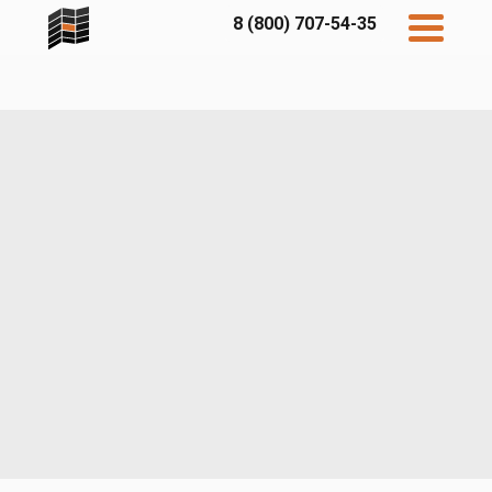
8 (800) 707-54-35
Дисконт
Контакты
Бесплатный
расчет
Фибратек
Fibraplank
Бетэко
Главная
FCSPRO
Экосимпл
Sidwood