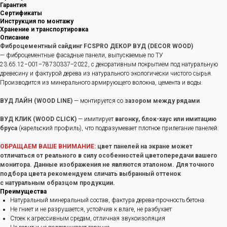
Гарантия
Сертификаты
Инструкция по монтажу
Хранение и транспортировка
Описание
Фиброцементный сайдинг FCSPRO ДЕКОР ВУД (DECOR WOOD)
— фиброцементные фасадные панели, выпускаемые по ТУ
23.65.12−001−78730337−2022, с декоративным покрытием под натуральную
древесину и фактурой дерева из натурального экологически чистого сырья.
Производится из минерального армирующего волокна, цемента и воды.
ВУД ЛАЙН (WOOD LINE)
— монтируется со
зазором между рядами
.
ВУД КЛИК (WOOD CLICK)
— имитирует
вагонку, блок-хаус или имитацию
бруса
(карельский профиль), что подразумевает плотное прилегание панелей.
ОБРАЩАЕМ ВАШЕ ВНИМАНИЕ:
цвет панелей на экране может
отличаться от реального в силу особенностей цветопередачи вашего
монитора. Данные изображения не являются эталоном. Для точного
подбора цвета рекомендуем сличать выбранный оттенок
с натуральным образцом продукции.
Преимущества
Натуральный минеральный состав, фактура дерева-прочность бетона
Не гниет и не разрушается, устойчив к влаге, не разбухает
Стоек к агрессивным средам, отличная звукоизоляция