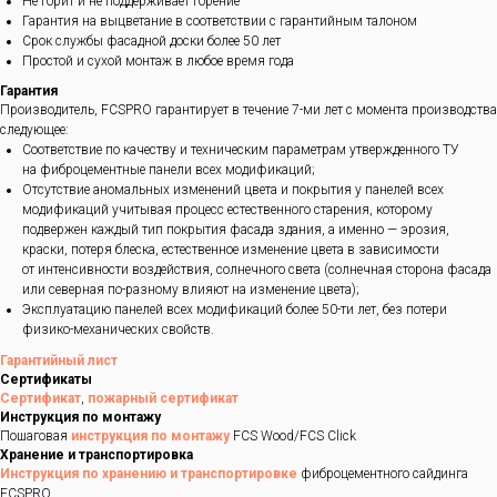
Не горит и не поддерживает горение
Гарантия на выцветание в соответствии с гарантийным талоном
Срок службы фасадной доски более 50 лет
Простой и сухой монтаж в любое время года
Гарантия
Производитель, FCSPRO гарантирует в течение 7-ми лет с момента производства
следующее:
Соответствие по качеству и техническим параметрам утвержденного ТУ
на фиброцементные панели всех модификаций;
Отсутствие аномальных изменений цвета и покрытия у панелей всех
модификаций учитывая процесс естественного старения, которому
подвержен каждый тип покрытия фасада здания, а именно — эрозия,
краски, потеря блеска, естественное изменение цвета в зависимости
от интенсивности воздействия, солнечного света (солнечная сторона фасада
или северная по-разному влияют на изменение цвета);
Эксплуатацию панелей всех модификаций более 50-ти лет, без потери
физико-механических свойств.
Гарантийный лист
Сертификаты
Сертификат
,
пожарный сертификат
Инструкция по монтажу
Пошаговая
инструкция по монтажу
FCS Wood/FCS Click
Хранение и транспортировка
Инструкция по хранению и транспортировке
фиброцементного сайдинга
FCSPRO