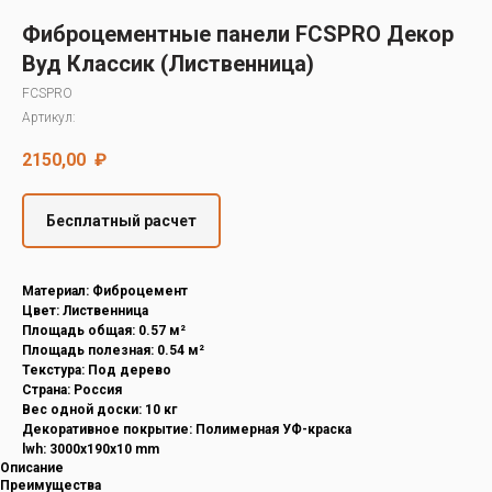
Decover
Фиброцементные панели FCSPRO Декор
Cedral
Вуд Классик (Лиственница)
FCSPRO
Артикул:
2150,00
₽
Бесплатный расчет
Материал: Фиброцемент
Цвет: Лиственница
Площадь общая: 0.57 м²
Площадь полезная: 0.54 м²
Текстура: Под дерево
Страна: Россия
Вес одной доски: 10 кг
Декоративное покрытие: Полимерная УФ-краска
lwh: 3000x190x10 mm
Описание
Преимущества