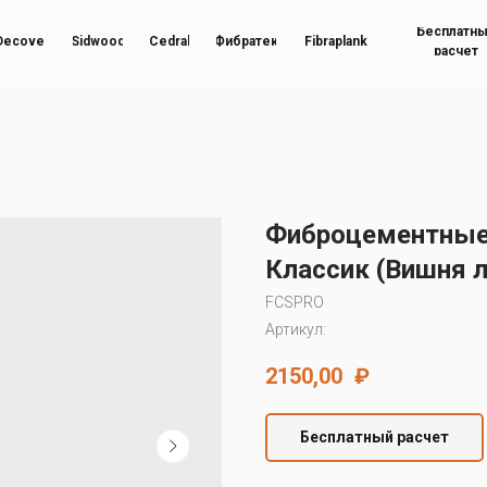
Бесплатн
Decover
Sidwood
Cedral
Фибратек
Fibraplank
расчет
Фиброцементные
Классик (Вишня 
FCSPRO
Артикул:
2150,00
₽
Бесплатный расчет