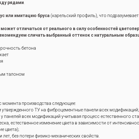
жду рядами
.
аус или имитацию бруса
(карельский профиль), что подразумевает
е может отличаться от реального в силу особенностей цветоп
рекомендуем сличать выбранный оттенок с натуральным образ
прочность бетона
ухает
ия
ным талоном
 с момента производства следующее:
м утвержденного ТУ на фиброцементные панели всех модификаций;
 у панелей всех модификаций учитывая процесс естественного ст
блеска, естественное изменение цвета в зависимости от интенсивн
е цвета);
 лет, без потери физико-механических свойств.