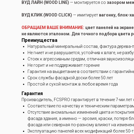
ВУД ЛАЙН (WOOD LINE)
— монтируется со
зазором ме
ВУД КЛИК (WOOD CLICK)
— имитирует
вагонку, блок-х
ОБРАЩАЕМ ВАШЕ ВНИМАНИЕ:
цвет панелей на экран
не являются эталоном. Для точного подбора цвета 
Преимущества
Натуральный минеральный состав, фактура дерева-
Не гниет и не разрушается, устойчив к влаге, не разб
Стоек к агрессивным средам, отличная звукоизоляц
Не горит и не поддерживает горение
Гарантия на выцветание в соответствии с гарантий
Срок службы фасадной доски более 50 лет
Простой и сухой монтаж в любое время года
Гарантия
Производитель, FCSPRO гарантирует в течение 7-ми лет
Соответствие по качеству и техническим параметра
Отсутствие аномальных изменений цвета и покрытия
фасада здания, а именно — эрозия, краски, потеря 
фасада или северная по-разному влияют на изменени
Эксплуатацию панелей всех модификаций более 50-ти