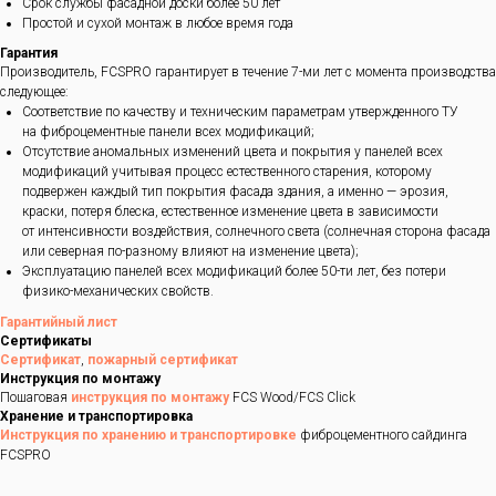
Срок службы фасадной доски более 50 лет
Простой и сухой монтаж в любое время года
Гарантия
Производитель, FCSPRO гарантирует в течение 7-ми лет с момента производства
следующее:
Соответствие по качеству и техническим параметрам утвержденного ТУ
на фиброцементные панели всех модификаций;
Отсутствие аномальных изменений цвета и покрытия у панелей всех
модификаций учитывая процесс естественного старения, которому
подвержен каждый тип покрытия фасада здания, а именно — эрозия,
краски, потеря блеска, естественное изменение цвета в зависимости
от интенсивности воздействия, солнечного света (солнечная сторона фасада
или северная по-разному влияют на изменение цвета);
Эксплуатацию панелей всех модификаций более 50-ти лет, без потери
физико-механических свойств.
Гарантийный лист
Сертификаты
Сертификат
,
пожарный сертификат
Инструкция по монтажу
Пошаговая
инструкция по монтажу
FCS Wood/FCS Click
Хранение и транспортировка
Инструкция по хранению и транспортировке
фиброцементного сайдинга
FCSPRO