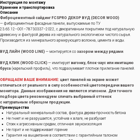
Инструкция по монтажу
Хранение и транспортировка
Описание
Фиброцементный сайдинг FCSPRO ДЕКОР ВУД (DECOR WOOD)
— фиброцементные фасадные панели, выпускаемые по ТУ
23.65.12−001−78730337−2022, с декоративным покрытием под натуральную
древесину и фактурой дерева из натурального экологически чистого сырья.
Производится из минерального армирующего волокна, цемента и воды.
ВУД ЛАЙН (WOOD LINE)
— монтируется со
зазором между рядами
.
ВУД КЛИК (WOOD CLICK)
— имитирует
вагонку, блок-хаус или имитацию
бруса
(карельский профиль), что подразумевает плотное прилегание панелей.
ОБРАЩАЕМ ВАШЕ ВНИМАНИЕ:
цвет панелей на экране может
отличаться от реального в силу особенностей цветопередачи вашего
монитора. Данные изображения не являются эталоном. Для точного
подбора цвета рекомендуем сличать выбранный оттенок
с натуральным образцом продукции.
Преимущества
Натуральный минеральный состав, фактура дерева-прочность бетона
Не гниет и не разрушается, устойчив к влаге, не разбухает
Стоек к агрессивным средам, отличная звукоизоляция
Не горит и не поддерживает горение
Гарантия на выцветание в соответствии с гарантийным талоном