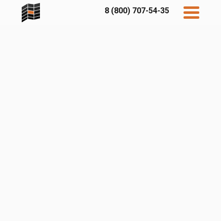
8 (800) 707-54-35
Дисконт
Контакты
Бесплатный
расчет
Фибратек
Fibraplank
Бетэко
Главная
FCSPRO
Экосимпл
Sidwood