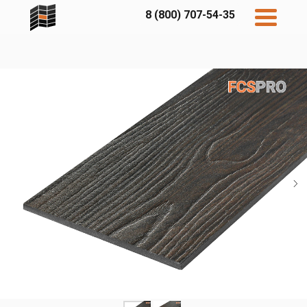
8 (800) 707-54-35
Дисконт
Контакты
Бесплатный
расчет
Фибратек
Fibraplank
Бетэко
Главная
FCSPRO
Экосимпл
Sidwood