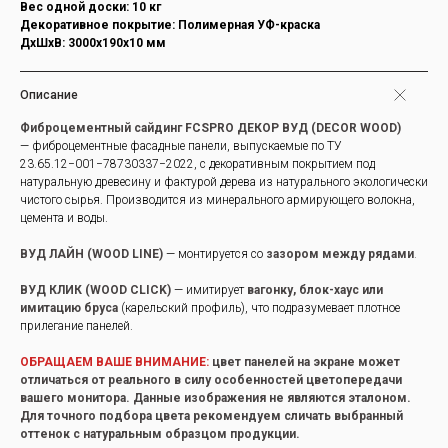
Вес одной доски: 10 кг
Декоративное покрытие: Полимерная УФ-краска
ДxШxВ: 3000x190x10 мм
Описание
Фиброцементный сайдинг FCSPRO ДЕКОР ВУД (DECOR WOOD)
— фиброцементные фасадные панели, выпускаемые по ТУ
23.65.12−001−78730337−2022, с декоративным покрытием под
натуральную древесину и фактурой дерева из натурального экологически
чистого сырья. Производится из минерального армирующего волокна,
цемента и воды.
ВУД ЛАЙН (WOOD LINE)
— монтируется со
зазором между рядами
.
ВУД КЛИК (WOOD CLICK)
— имитирует
вагонку, блок-хаус или
имитацию бруса
(карельский профиль), что подразумевает плотное
прилегание панелей.
ОБРАЩАЕМ ВАШЕ ВНИМАНИЕ:
цвет панелей на экране может
отличаться от реального в силу особенностей цветопередачи
вашего монитора. Данные изображения не являются эталоном.
Для точного подбора цвета рекомендуем сличать выбранный
оттенок с натуральным образцом продукции.