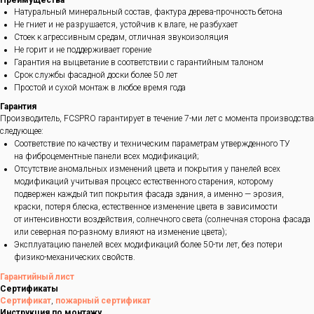
Преимущества
Натуральный минеральный состав, фактура дерева-прочность бетона
Не гниет и не разрушается, устойчив к влаге, не разбухает
Стоек к агрессивным средам, отличная звукоизоляция
Не горит и не поддерживает горение
Гарантия на выцветание в соответствии с гарантийным талоном
Срок службы фасадной доски более 50 лет
Простой и сухой монтаж в любое время года
Гарантия
Производитель, FCSPRO гарантирует в течение 7-ми лет с момента производства
следующее:
Соответствие по качеству и техническим параметрам утвержденного ТУ
на фиброцементные панели всех модификаций;
Отсутствие аномальных изменений цвета и покрытия у панелей всех
модификаций учитывая процесс естественного старения, которому
подвержен каждый тип покрытия фасада здания, а именно — эрозия,
краски, потеря блеска, естественное изменение цвета в зависимости
от интенсивности воздействия, солнечного света (солнечная сторона фасада
или северная по-разному влияют на изменение цвета);
Эксплуатацию панелей всех модификаций более 50-ти лет, без потери
физико-механических свойств.
Гарантийный лист
Сертификаты
Сертификат
,
пожарный сертификат
Инструкция по монтажу