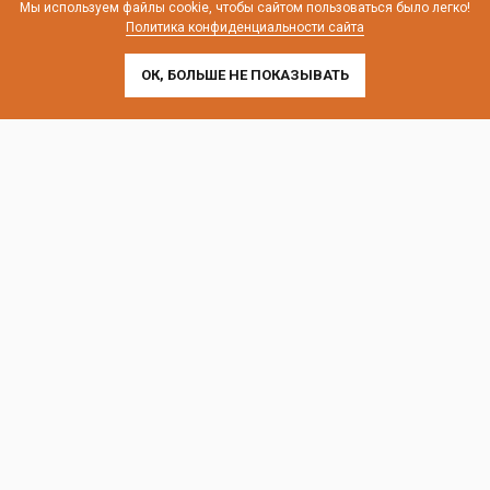
Мы используем файлы cookie, чтобы сайтом пользоваться было легко!
Политика конфиденциальности сайта
ОК, БОЛЬШЕ НЕ ПОКАЗЫВАТЬ
Контакты и схема проезда
г. Санкт-Петербург, Лиговский пр-т, 252
г. Москва, пр-т Андропова, 9/1 к3
Выставочные офисы и склад работают по будням
с 9:00 до 18:00 без обеда
телефон:
8 (800) 707-54-35
почта:
cedral-zakaz@yandex.ru