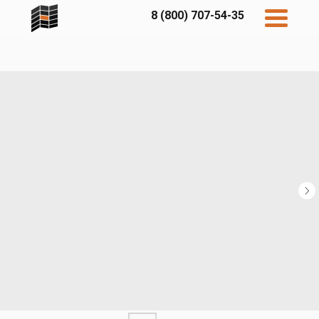
8 (800) 707-54-35
Дисконт
Контакты
Бесплатный
расчет
Фибратек
Fibraplank
Бетэко
Главная
FCSPRO
Экосимпл
Sidwood