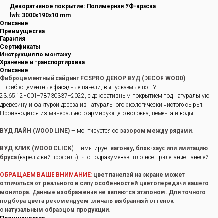
Декоративное покрытие: Полимерная УФ-краска
lwh: 3000x190x10 mm
Описание
Преимущества
Гарантия
Сертификаты
Инструкция по монтажу
Хранение и транспортировка
Описание
Фиброцементный сайдинг FCSPRO ДЕКОР ВУД (DECOR WOOD)
— фиброцементные фасадные панели, выпускаемые по ТУ
23.65.12−001−78730337−2022, с декоративным покрытием под натуральную
древесину и фактурой дерева из натурального экологически чистого сырья.
Производится из минерального армирующего волокна, цемента и воды.
ВУД ЛАЙН (WOOD LINE)
— монтируется со
зазором между рядами
.
ВУД КЛИК (WOOD CLICK)
— имитирует
вагонку, блок-хаус или имитацию
бруса
(карельский профиль), что подразумевает плотное прилегание панелей.
ОБРАЩАЕМ ВАШЕ ВНИМАНИЕ:
цвет панелей на экране может
отличаться от реального в силу особенностей цветопередачи вашего
монитора. Данные изображения не являются эталоном. Для точного
подбора цвета рекомендуем сличать выбранный оттенок
с натуральным образцом продукции.