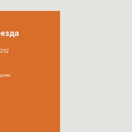
оезда
 252
удням