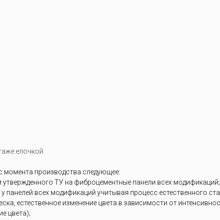
таже елочкой.
 с момента производства следующее:
м утвержденного ТУ на фиброцементные панели всех модификаций;
 у панелей всех модификаций учитывая процесс естественного ст
блеска, естественное изменение цвета в зависимости от интенсивн
е цвета);