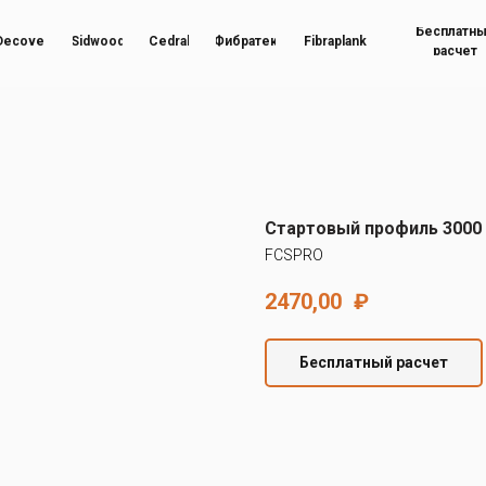
Бесплатн
Decover
Sidwood
Cedral
Фибратек
Fibraplank
расчет
Стартовый профиль 3000
FCSPRO
2470,00
₽
Бесплатный расчет