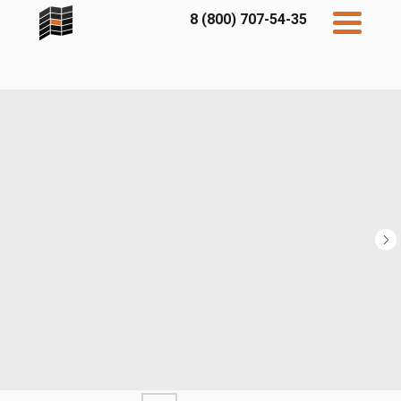
8 (800) 707-54-35
Дисконт
Контакты
Бесплатный
расчет
Фибратек
Fibraplank
Бетэко
Главная
FCSPRO
Экосимпл
Sidwood