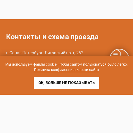
Контакты и схема проезда
г. Санкт-Петербург, Лиговский пр-т, 252
г. Москва, пр-т Андропова, 9/1 к3
Мы используем файлы cookie, чтобы сайтом пользоваться было легко!
Политика конфиденциальности сайта
Выставочные офисы и склад работают по будням
с 9:00 до 18:00 без обеда
ОК, БОЛЬШЕ НЕ ПОКАЗЫВАТЬ
телефон:
8 (800) 707-54-35
почта:
cedral-zakaz@yandex.ru