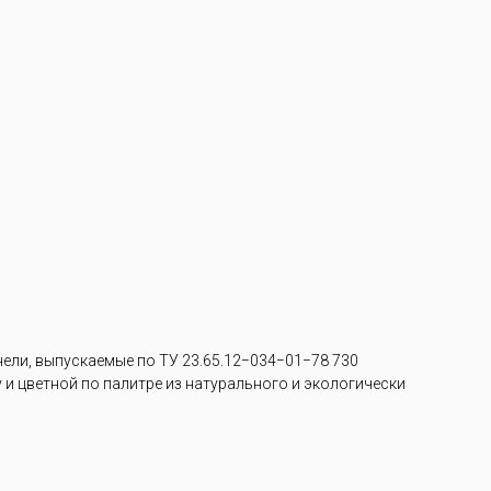
ли, выпускаемые по ТУ 23.65.12−034−01−78 730
и цветной по палитре из натурального и экологически