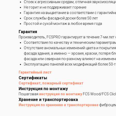
Стоек к агрессивным средам, отличная звукоизоляц
Не горит и не поддерживает горение
Гарантия на выцветание в соответствии с гарантий
Срок службы фасадной доски более 50 лет
Простой и сухой монтаж в любое время года
Гарантия
Производитель, FCSPRO гарантирует в течение 7-ми лет
Соответствие по качеству и техническим параметра
Отсутствие аномальных изменений цвета и покрытия
фасада здания, а именно — эрозия, краски, потеря 
фасада или северная по-разному влияют на изменени
Эксплуатацию панелей всех модификаций более 50-ти
Гарантийный лист
Сертификаты
Сертификат
,
пожарный сертификат
Инструкция по монтажу
Пошаговая
инструкция по монтажу
FCS Wood/FCS Clic
Хранение и транспортировка
Инструкция по хранению и транспортировке
фиброцем