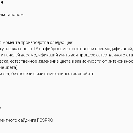
ия
ным талоном
 с момента производства следующее:
м утвержденного ТУ на фиброцементные панели всех модификаций;
 у панелей всех модификаций учитывая процесс естественного ст
блеска, естественное изменение цвета в зависимости от интенсивн
е цвета);
 лет, без потери физико-механических свойств.
k
ентного сайдинга FCSPRO