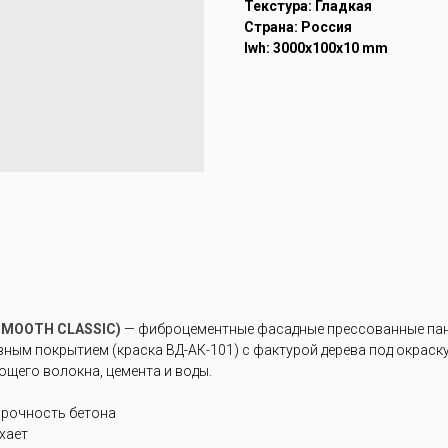
Текстура: Гладкая
Страна: Россия
lwh: 3000x100x10 mm
SMOOTH CLASSIC)
— фиброцементные фасадные прессованные пане
ым покрытием (краска ВД-АК-101) с фактурой дерева под окраску 
щего волокна, цемента и воды.
прочность бетона
ухает