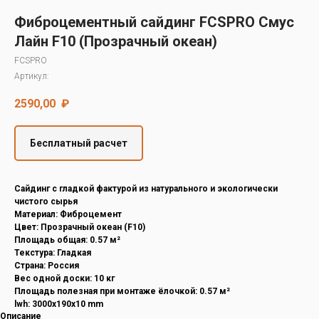
Decover
Фиброцементный сайдинг FCSPRO Смус
Cedral
Лайн F10 (Прозрачный океан)
FCSPRO
Артикул:
2590,00
₽
Бесплатный расчет
Cайдинг с гладкой фактурой из натурального и экологически
чистого сырья
Материал: Фиброцемент
Цвет: Прозрачный океан (F10)
Площадь общая: 0.57 м²
Текстура: Гладкая
Страна: Россия
Вес одной доски: 10 кг
Площадь полезная при монтаже ёлочкой: 0.57 м²
lwh: 3000x190x10 mm
Описание