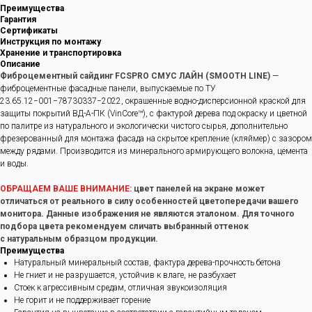
Преимущества
Гарантия
Сертификаты
Инструкция по монтажу
Хранение и транспортировка
Описание
Фиброцементный сайдинг FCSPRO СМУС ЛАЙН (SMOOTH LINE)
—
фиброцементные фасадные панели, выпускаемые по ТУ
23.65.12−001−78730337−2022, окрашенные водно-дисперсионной краской для
защиты покрытий ВД-А-ПК (VinCore™), с фактурой дерева под окраску и цветной
по палитре из натурального и экологически чистого сырья, дополнительно
фрезерованный для монтажа фасада на скрытое крепление (кляймер) с зазором
между рядами. Производится из минерального армирующего волокна, цемента
и воды.
ОБРАЩАЕМ ВАШЕ ВНИМАНИЕ:
цвет панелей на экране может
отличаться от реального в силу особенностей цветопередачи вашего
монитора. Данные изображения не являются эталоном. Для точного
подбора цвета рекомендуем сличать выбранный оттенок
с натуральным образцом продукции.
Преимущества
Натуральный минеральный состав, фактура дерева-прочность бетона
Не гниет и не разрушается, устойчив к влаге, не разбухает
Стоек к агрессивным средам, отличная звукоизоляция
Не горит и не поддерживает горение