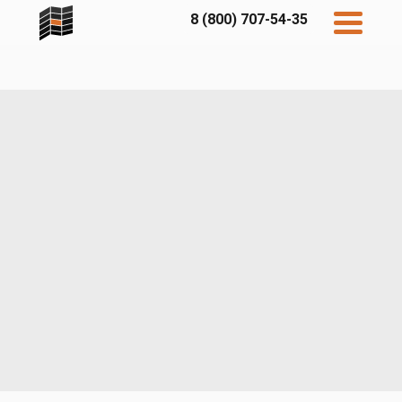
8 (800) 707-54-35
Дисконт
Контакты
Бесплатный
расчет
Фибратек
Fibraplank
Бетэко
Главная
FCSPRO
Экосимпл
Sidwood