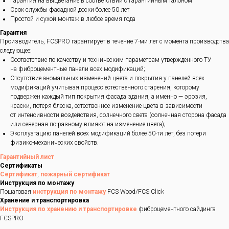
Гарантия на выцветание в соответствии с гарантийным талоном
Срок службы фасадной доски более 50 лет
Простой и сухой монтаж в любое время года
Гарантия
Производитель, FCSPRO гарантирует в течение 7-ми лет с момента производства
следующее:
Соответствие по качеству и техническим параметрам утвержденного ТУ
на фиброцементные панели всех модификаций;
Отсутствие аномальных изменений цвета и покрытия у панелей всех
модификаций учитывая процесс естественного старения, которому
подвержен каждый тип покрытия фасада здания, а именно — эрозия,
краски, потеря блеска, естественное изменение цвета в зависимости
от интенсивности воздействия, солнечного света (солнечная сторона фасада
или северная по-разному влияют на изменение цвета);
Эксплуатацию панелей всех модификаций более 50-ти лет, без потери
физико-механических свойств.
Гарантийный лист
Сертификаты
Сертификат
,
пожарный сертификат
Инструкция по монтажу
Пошаговая
инструкция по монтажу
FCS Wood/FCS Click
Хранение и транспортировка
Инструкция по хранению и транспортировке
фиброцементного сайдинга
FCSPRO