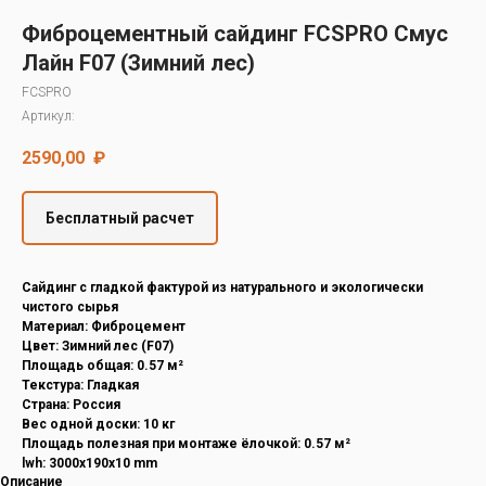
Decover
Фиброцементный сайдинг FCSPRO Смус
Cedral
Лайн F07 (Зимний лес)
FCSPRO
Артикул:
2590,00
₽
Бесплатный расчет
Cайдинг с гладкой фактурой из натурального и экологически
чистого сырья
Материал: Фиброцемент
Цвет: Зимний лес (F07)
Площадь общая: 0.57 м²
Текстура: Гладкая
Страна: Россия
Вес одной доски: 10 кг
Площадь полезная при монтаже ёлочкой: 0.57 м²
lwh: 3000x190x10 mm
Описание