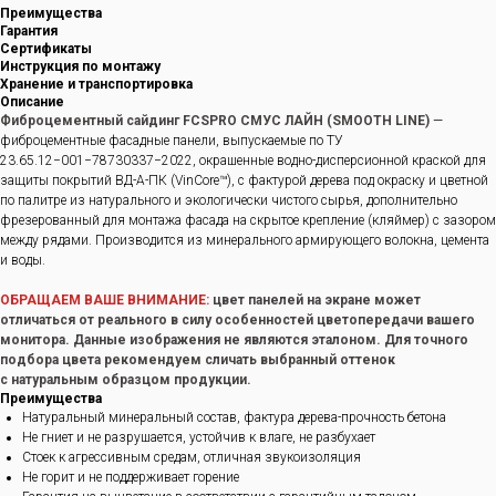
Преимущества
Гарантия
Сертификаты
Инструкция по монтажу
Хранение и транспортировка
Описание
Фиброцементный сайдинг FCSPRO СМУС ЛАЙН (SMOOTH LINE)
—
фиброцементные фасадные панели, выпускаемые по ТУ
23.65.12−001−78730337−2022, окрашенные водно-дисперсионной краской для
защиты покрытий ВД-А-ПК (VinCore™), с фактурой дерева под окраску и цветной
по палитре из натурального и экологически чистого сырья, дополнительно
фрезерованный для монтажа фасада на скрытое крепление (кляймер) с зазором
между рядами. Производится из минерального армирующего волокна, цемента
и воды.
ОБРАЩАЕМ ВАШЕ ВНИМАНИЕ:
цвет панелей на экране может
отличаться от реального в силу особенностей цветопередачи вашего
монитора. Данные изображения не являются эталоном. Для точного
подбора цвета рекомендуем сличать выбранный оттенок
с натуральным образцом продукции.
Преимущества
Натуральный минеральный состав, фактура дерева-прочность бетона
Не гниет и не разрушается, устойчив к влаге, не разбухает
Стоек к агрессивным средам, отличная звукоизоляция
Не горит и не поддерживает горение