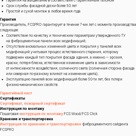
Гарантия на выцветание в соответствии с гарантийным талоном
Срок службы фасадной доски более 50 лет
Простой и сухой монтаж в любое время года
Гарантия
Производитель, FCSPRO гарантирует в течение 7-ми лет с момента производства
следующее:
Соответствие по качеству и техническим параметрам утвержденного ТУ
на фиброцементные панели всех модификаций;
Отсутствие аномальных изменений цвета и покрытия у панелей всех
модификаций учитывая процесс естественного старения, которому
подвержен каждый тип покрытия фасада здания, а именно — эрозия,
краски, потеря блеска, естественное изменение цвета в зависимости
от интенсивности воздействия, солнечного света (солнечная сторона фасада
или северная по-разному влияют на изменение цвета);
Эксплуатацию панелей всех модификаций более 50-ти лет, без потери
физико-механических свойств.
Гарантийный лист
Сертификаты
Сертификат
,
пожарный сертификат
Инструкция по монтажу
Пошаговая
инструкция по монтажу
FCS Wood/FCS Click
Хранение и транспортировка
Инструкция по хранению и транспортировке
фиброцементного сайдинга
FCSPRO