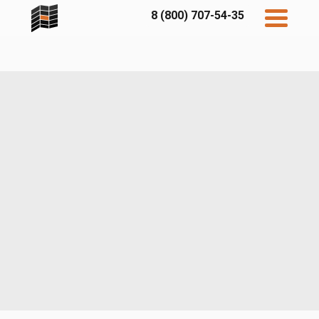
8 (800) 707-54-35
Дисконт
Контакты
Бесплатный
расчет
Фибратек
Fibraplank
Бетэко
Главная
FCSPRO
Экосимпл
Sidwood