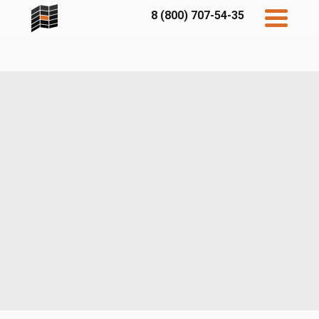
8 (800) 707-54-35
Дисконт
Контакты
Бесплатный
расчет
Фибратек
Fibraplank
Бетэко
Главная
FCSPRO
Экосимпл
Sidwood