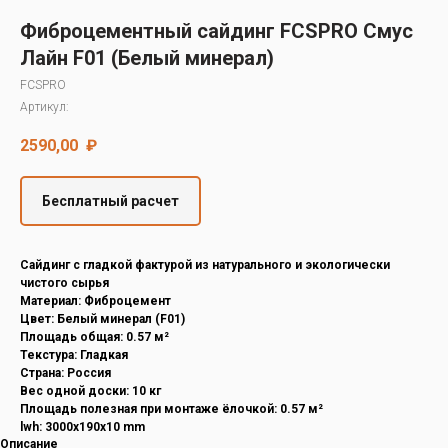
Decover
Фиброцементный сайдинг FCSPRO Смус
Cedral
Лайн F01 (Белый минерал)
FCSPRO
Артикул:
2590,00
₽
Бесплатный расчет
Cайдинг с гладкой фактурой из натурального и экологически
чистого сырья
Материал: Фиброцемент
Цвет: Белый минерал (F01)
Площадь общая: 0.57 м²
Текстура: Гладкая
Страна: Россия
Вес одной доски: 10 кг
Площадь полезная при монтаже ёлочкой: 0.57 м²
lwh: 3000x190x10 mm
Описание