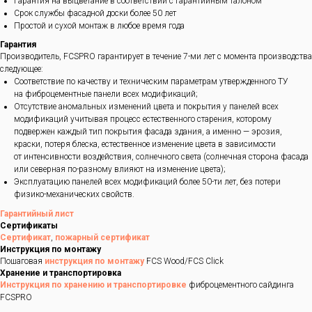
Гарантия на выцветание в соответствии с гарантийным талоном
Срок службы фасадной доски более 50 лет
Простой и сухой монтаж в любое время года
Гарантия
Производитель, FCSPRO гарантирует в течение 7-ми лет с момента производства
следующее:
Соответствие по качеству и техническим параметрам утвержденного ТУ
на фиброцементные панели всех модификаций;
Отсутствие аномальных изменений цвета и покрытия у панелей всех
модификаций учитывая процесс естественного старения, которому
подвержен каждый тип покрытия фасада здания, а именно — эрозия,
краски, потеря блеска, естественное изменение цвета в зависимости
от интенсивности воздействия, солнечного света (солнечная сторона фасада
или северная по-разному влияют на изменение цвета);
Эксплуатацию панелей всех модификаций более 50-ти лет, без потери
физико-механических свойств.
Гарантийный лист
Сертификаты
Сертификат
,
пожарный сертификат
Инструкция по монтажу
Пошаговая
инструкция по монтажу
FCS Wood/FCS Click
Хранение и транспортировка
Инструкция по хранению и транспортировке
фиброцементного сайдинга
FCSPRO