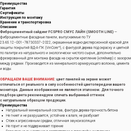
Преимущества
Гарантия
Сертификаты
Инструкция по монтажу
Хранение и транспортировка
Описание
Фиброцементный сайдинг FCSPRO СМУС ЛАЙН (SMOOTH LINE)
—
фиброцементные фасадные панели, выпускаемые по ТУ
23.65.12−001−78730337−2022, окрашенные водно-дисперсионной краской для
защиты покрытий ВД-А-ПК (VinCore™), с фактурой дерева под окраску и цветной
по палитре из натурального и экологически чистого сырья, дополнительно
фрезерованный для монтажа фасада на скрытое крепление (кляймер) с зазором
между рядами. Производится из минерального армирующего волокна, цемента
и воды.
ОБРАЩАЕМ ВАШЕ ВНИМАНИЕ:
цвет панелей на экране может
отличаться от реального в силу особенностей цветопередачи вашего
монитора. Данные изображения не являются эталоном. Для точного
подбора цвета рекомендуем сличать выбранный оттенок
с натуральным образцом продукции.
Преимущества
Натуральный минеральный состав, фактура дерева-прочность бетона
Не гниет и не разрушается, устойчив к влаге, не разбухает
Стоек к агрессивным средам, отличная звукоизоляция
Не горит и не поддерживает горение