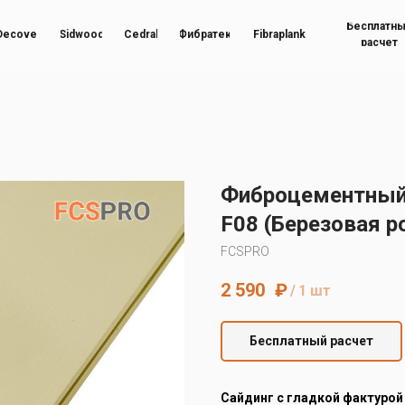
Бесплатн
Decover
Sidwood
Cedral
Фибратек
Fibraplank
расчет
Фиброцементный
F08 (Березовая р
FCSPRO
2 590
₽
/
1 шт
Бесплатный расчет
Cайдинг с гладкой фактурой