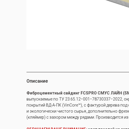
Описание
Фиброцементный сайдинг FCSPRO СМУС ЛАЙН (S
выпускаемые по ТУ 23.65.12−001−78730337−2022, о
покрытий ВД-А-ПК (VinCore™), с фактурой дерева под
и экологически чистого сырья, дополнительно фрез
(кляймер) с зазором между рядами. Производится и