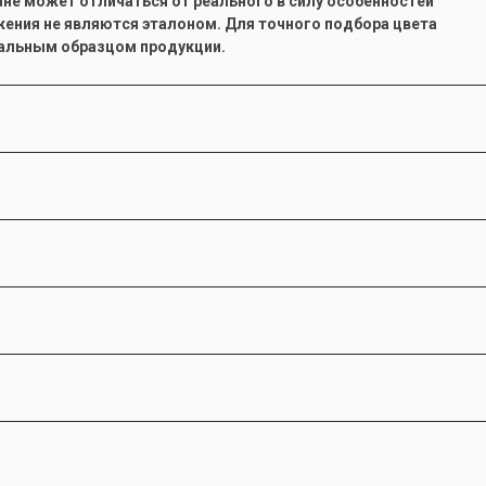
ане может отличаться от реального в силу особенностей
ения не являются эталоном. Для точного подбора цвета
ральным образцом продукции.