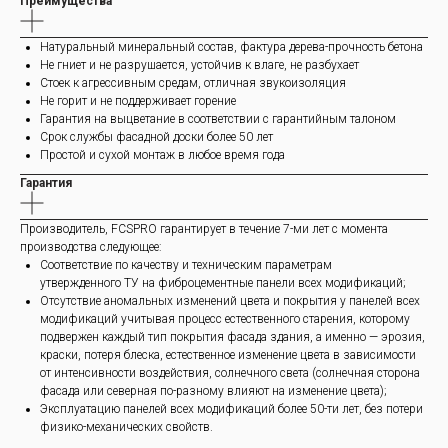
Преимущества
Натуральный минеральный состав, фактура дерева-прочность бетона
Не гниет и не разрушается, устойчив к влаге, не разбухает
Стоек к агрессивным средам, отличная звукоизоляция
Не горит и не поддерживает горение
Гарантия на выцветание в соответствии с гарантийным талоном
Срок службы фасадной доски более 50 лет
Простой и сухой монтаж в любое время года
Гарантия
Производитель, FCSPRO гарантирует в течение 7-ми лет с момента
производства следующее:
Соответствие по качеству и техническим параметрам
утвержденного ТУ на фиброцементные панели всех модификаций;
Отсутствие аномальных изменений цвета и покрытия у панелей всех
модификаций учитывая процесс естественного старения, которому
подвержен каждый тип покрытия фасада здания, а именно — эрозия,
краски, потеря блеска, естественное изменение цвета в зависимости
от интенсивности воздействия, солнечного света (солнечная сторона
фасада или северная по-разному влияют на изменение цвета);
Эксплуатацию панелей всех модификаций более 50-ти лет, без потери
физико-механических свойств.