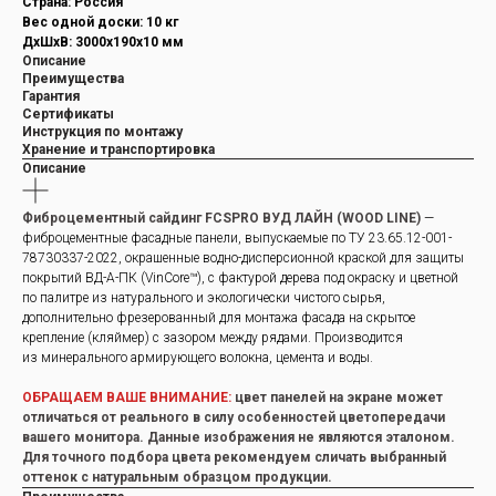
Страна: Россия
Вес одной доски: 10 кг
ДxШxВ: 3000x190x10 мм
Описание
Преимущества
Гарантия
Сертификаты
Инструкция по монтажу
Хранение и транспортировка
Описание
Фиброцементный сайдинг FCSPRO ВУД ЛАЙН (WOOD LINE)
—
фиброцементные фасадные панели, выпускаемые по ТУ 23.65.12-001-
78730337-2022, окрашенные водно-дисперсионной краской для защиты
покрытий ВД-А-ПК (VinCore™), с фактурой дерева под окраску и цветной
по палитре из натурального и экологически чистого сырья,
дополнительно фрезерованный для монтажа фасада на скрытое
крепление (кляймер) с зазором между рядами. Производится
из минерального армирующего волокна, цемента и воды.
ОБРАЩАЕМ ВАШЕ ВНИМАНИЕ:
цвет панелей на экране может
отличаться от реального в силу особенностей цветопередачи
вашего монитора. Данные изображения не являются эталоном.
Для точного подбора цвета рекомендуем сличать выбранный
оттенок с натуральным образцом продукции.