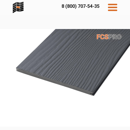
8 (800) 707-54-35
Дисконт
Контакты
Бесплатный
расчет
Фибратек
Fibraplank
Бетэко
Главная
FCSPRO
Экосимпл
Sidwood