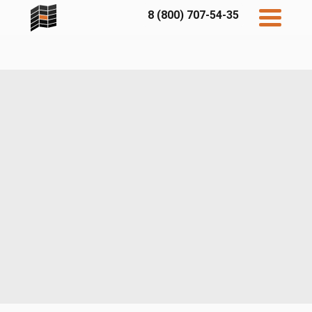
8 (800) 707-54-35
Дисконт
Контакты
Бесплатный
расчет
Фибратек
Fibraplank
Бетэко
Главная
FCSPRO
Экосимпл
Sidwood