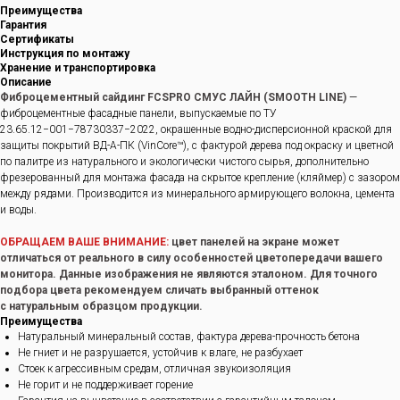
Преимущества
Гарантия
Сертификаты
Инструкция по монтажу
Хранение и транспортировка
Описание
Фиброцементный сайдинг FCSPRO СМУС ЛАЙН (SMOOTH LINE)
—
фиброцементные фасадные панели, выпускаемые по ТУ
23.65.12−001−78730337−2022, окрашенные водно-дисперсионной краской для
защиты покрытий ВД-А-ПК (VinCore™), с фактурой дерева под окраску и цветной
по палитре из натурального и экологически чистого сырья, дополнительно
фрезерованный для монтажа фасада на скрытое крепление (кляймер) с зазором
между рядами. Производится из минерального армирующего волокна, цемента
и воды.
ОБРАЩАЕМ ВАШЕ ВНИМАНИЕ:
цвет панелей на экране может
отличаться от реального в силу особенностей цветопередачи вашего
монитора. Данные изображения не являются эталоном. Для точного
подбора цвета рекомендуем сличать выбранный оттенок
с натуральным образцом продукции.
Преимущества
Натуральный минеральный состав, фактура дерева-прочность бетона
Не гниет и не разрушается, устойчив к влаге, не разбухает
Стоек к агрессивным средам, отличная звукоизоляция
Не горит и не поддерживает горение