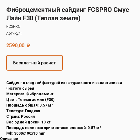
Decover
Фиброцементный сайдинг FCSPRO Смус
Cedral
Лайн F30 (Теплая земля)
FCSPRO
Артикул:
2590,00
₽
Бесплатный расчет
Cайдинг с гладкой фактурой из натурального и экологически
чистого сырья
Материал: Фиброцемент
Цвет: Теплая земля (F30)
Площадь общая: 0.57 м²
Текстура: Гладкая
Страна: Россия
Вес одной доски: 10 кг
Площадь полезная при монтаже ёлочкой: 0.57 м²
lwh: 3000x190x10 mm
Описание