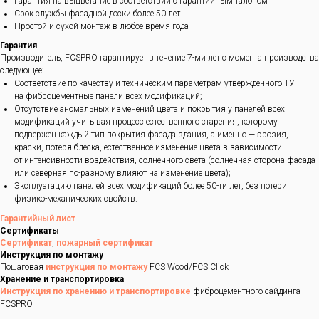
Гарантия на выцветание в соответствии с гарантийным талоном
Срок службы фасадной доски более 50 лет
Простой и сухой монтаж в любое время года
Гарантия
Производитель, FCSPRO гарантирует в течение 7-ми лет с момента производства
следующее:
Соответствие по качеству и техническим параметрам утвержденного ТУ
на фиброцементные панели всех модификаций;
Отсутствие аномальных изменений цвета и покрытия у панелей всех
модификаций учитывая процесс естественного старения, которому
подвержен каждый тип покрытия фасада здания, а именно — эрозия,
краски, потеря блеска, естественное изменение цвета в зависимости
от интенсивности воздействия, солнечного света (солнечная сторона фасада
или северная по-разному влияют на изменение цвета);
Эксплуатацию панелей всех модификаций более 50-ти лет, без потери
физико-механических свойств.
Гарантийный лист
Сертификаты
Сертификат
,
пожарный сертификат
Инструкция по монтажу
Пошаговая
инструкция по монтажу
FCS Wood/FCS Click
Хранение и транспортировка
Инструкция по хранению и транспортировке
фиброцементного сайдинга
FCSPRO