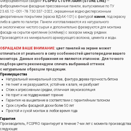
Фиброцементный сайдинг
FCSPRO СТОУН ЛАЙН (STONE LINE)
—
фиброцементные фасадные прессованные панели, выпускаемые по ТУ
23.65.12−001−78 730 337−2022, окрашенные водно-дисперсионным
декоративным покрытием (краска ВД-АК-101) с фактурой
камня
, под окраску
либо в цвете по палитре. Панели изготавливаются из натурального
и экологически чистого сырья и дополнительно фрезеруются для монтажа
фасада на скрытое крепление (кляймер) с зазором между рядами.
Производятся из минерального армирующего волокна, цемента и воды.
ОБРАЩАЕМ ВАШЕ ВНИМАНИЕ:
цвет панелей на экране может
отличаться от реального в силу особенностей цветопередачи вашего
монитора. Данные изображения не являются эталоном. Для точного
подбора цвета рекомендуем сличать выбранный оттенок
с натуральным образцом продукции.
Преимущества
Натуральный минеральный состав, фактура дерева-прочность бетона
Не гниет и не разрушается, устойчив к влаге, не разбухает
Стоек к агрессивным средам, отличная звукоизоляция
Не горит и не поддерживает горение
Гарантия на выцветание в соответствии с гарантийным талоном
Срок службы фасадной доски более 50 лет
Простой и сухой монтаж в любое время года
Гарантия
Производитель, FCSPRO гарантирует в течение 7-ми лет с момента производства
следующее: