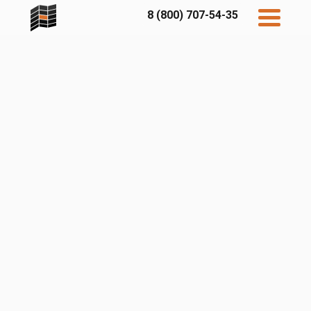
8 (800) 707-54-35
Дисконт
Контакты
Бесплатный
расчет
Фибратек
Fibraplank
Бетэко
Главная
FCSPRO
Экосимпл
Sidwood