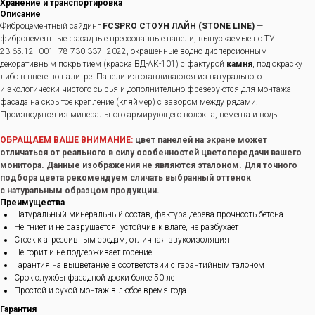
Хранение и транспортировка
Описание
Фиброцементный сайдинг
FCSPRO СТОУН ЛАЙН (STONE LINE)
—
фиброцементные фасадные прессованные панели, выпускаемые по ТУ
23.65.12−001−78 730 337−2022, окрашенные водно-дисперсионным
декоративным покрытием (краска ВД-АК-101) с фактурой
камня
, под окраску
либо в цвете по палитре. Панели изготавливаются из натурального
и экологически чистого сырья и дополнительно фрезеруются для монтажа
фасада на скрытое крепление (кляймер) с зазором между рядами.
Производятся из минерального армирующего волокна, цемента и воды.
ОБРАЩАЕМ ВАШЕ ВНИМАНИЕ:
цвет панелей на экране может
отличаться от реального в силу особенностей цветопередачи вашего
монитора. Данные изображения не являются эталоном. Для точного
подбора цвета рекомендуем сличать выбранный оттенок
с натуральным образцом продукции.
Преимущества
Натуральный минеральный состав, фактура дерева-прочность бетона
Не гниет и не разрушается, устойчив к влаге, не разбухает
Стоек к агрессивным средам, отличная звукоизоляция
Не горит и не поддерживает горение
Гарантия на выцветание в соответствии с гарантийным талоном
Срок службы фасадной доски более 50 лет
Простой и сухой монтаж в любое время года
Гарантия