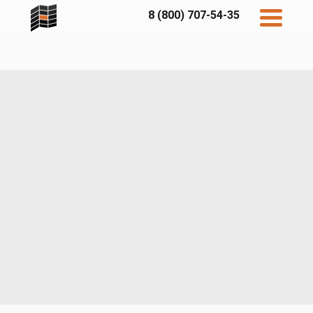
8 (800) 707-54-35
Дисконт
Контакты
Бесплатный
расчет
Фибратек
Fibraplank
Бетэко
Главная
FCSPRO
Экосимпл
Sidwood